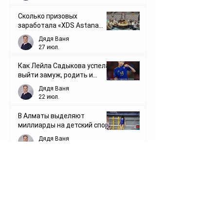
Сколько призовых
заработала «XDS Astana
Team» по итогам «Тур де
Дядя Ваня
Франс-2026»
27 июл.
Как Лейла Садыкова успела
выйти замуж, родить и
вернуться в большой футбол
Дядя Ваня
22 июл.
В Алматы выделяют
миллиарды на детский спорт,
но родители продолжают
Дядя Ваня
платить
22 июл.
Какие перспективы у лучших
казахстанских футболистов
в премьер-лиге РФ в 2026
Дядя Ваня
году
20 июл.
Сколько денег на