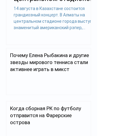
Алматы
14 августа в Казахстане состоится
грандиозный концерт. В Алматы на
центральном стадионе города выступит
знаменитый американский рэпер,
обладатель 24 премий «Грэмми» Канье
Уэст. Предстоящее шоу впервые
состоится в Центральной Азии и пройдет
в рамках мирового стадионного тура YE
Почему Елена Рыбакина и другие
TOUR 2026. Чем пришлось пожертвовать
звезды мирового тенниса стали
Как узнал «Дядя Ваня» подготовка к
активнее играть в микст
концерту займет около 10 дней.
Ориентировочно 5 августа в Алматы
доставят специальное оборудование
весом более 100 тонн для ор
Когда сборная РК по футболу
отправится на Фарерские
острова