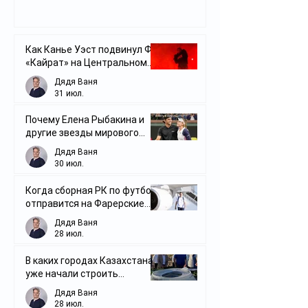
Как Канье Уэст подвинул ФК
«Кайрат» на Центральном
стадионе Алматы
Дядя Ваня
31 июл.
Почему Елена Рыбакина и
другие звезды мирового
тенниса стали активнее
Дядя Ваня
играть в микст
30 июл.
Когда сборная РК по футболу
отправится на Фарерские
острова
Дядя Ваня
28 июл.
В каких городах Казахстана
уже начали строить
футбольные стадионы
Дядя Ваня
28 июл.