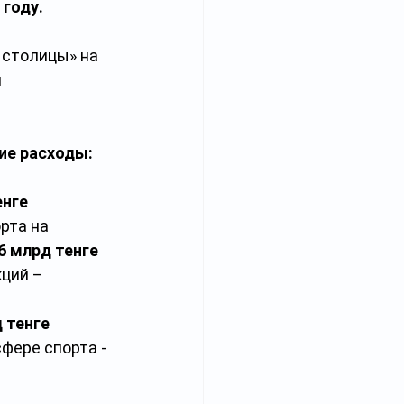
 году.
столицы» на 
 
ие расходы:
енге
рта на 
6 млрд тенге
ций – 
 тенге
фере спорта - 