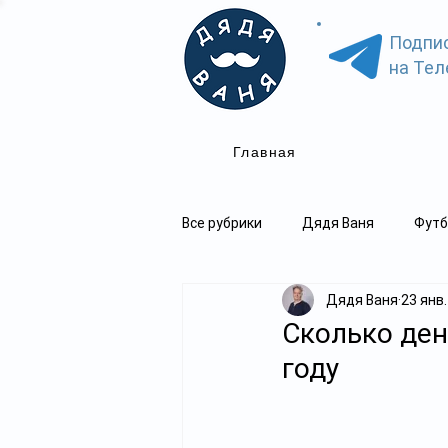
Подпи
на Тел
Главная
Все рубрики
Дядя Ваня
Футб
Дядя Ваня
23 янв.
Cколько ден
году