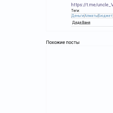
https://t.me/uncle_
Теги:
Деньги
Алматы
Бюджет
Дядя Ваня
Похожие посты