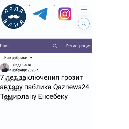
Регистрация
Пост
Все рубрики
Дядя Ваня
Все рубрики
28 февр. 2025 г.
7 лет заключения грозит
Дядя Ваня
автору паблика Qaznews24
Футбол
Темирлану Енсебеку
КФФ