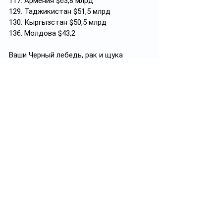
117. Армения $63,8 млрд
129. Таджикистан $51,5 млрд
130. Кыргызстан $50,5 млрд
136. Молдова $43,2
Ваши Черный лебедь, рак и щука
#ВВП
#рейтинг
Смотреть все
Похожие посты