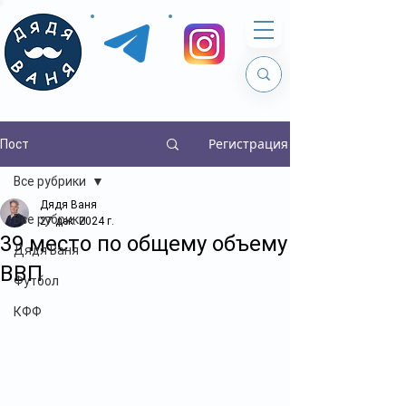
Регистрация
Пост
Все рубрики
Дядя Ваня
Все рубрики
27 дек. 2024 г.
39 место по общему объему
Дядя Ваня
ВВП
Футбол
КФФ