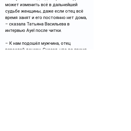
может изменить всё в дальнейшей 
судьбе женщины, даже если отец всё 
время занят и его постоянно нет дома, 
– сказала Татьяна Васильева в 
интервью Ayel после читки.
– К нам подошёл мужчина, отец 
взрослой дочери. Сказал, что во время 
читки у него стоял ком в горле. Он 
помнит смену эпох, на которую выпало 
взросление его ребёнка, и он хотел бы, 
чтобы истории наших героинь 
услышали молодые отцы. Тогда, 
может, будет меньше несчастных 
детей, –сказала Инесса Цой-Шлапак.
Драматурги считают, что, хоть сейчас 
и есть тенденция оправдывать 
тяжёлым детством взрослые неудачи, 
тем не менее, нельзя постоянно искать 