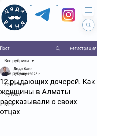
Регистрация
Пост
Все рубрики
Дядя Ваня
Все рубрики
13 февр. 2025 г.
12 рыдающих дочерей. Как
Дядя Ваня
женщины в Алматы
Футбол
рассказывали о своих
КФФ
отцах