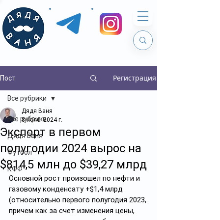
Регистрация
Пост
Все рубрики
Дядя Ваня
Все рубрики
8 нояб. 2024 г.
Экспорт в первом
Дядя Ваня
полугодии 2024 вырос на
Футбол
$814,5 млн до $39,27 млрд
КФФ
Основной рост произошел по нефти и 
газовому конденсату +$1,4 млрд 
(относительно первого полугодия 2023, 
причем как за счет изменения цены, 