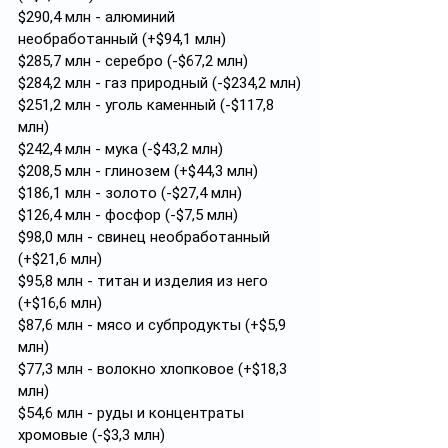
$290,4 млн - алюминий 
необработанный (+$94,1 млн)
$285,7 млн - серебро (-$67,2 млн)
$284,2 млн - газ природный (-$234,2 млн)
$251,2 млн - уголь каменный (-$117,8 
млн)
$242,4 млн - мука (-$43,2 млн)
$208,5 млн - глинозем (+$44,3 млн)
$186,1 млн - золото (-$27,4 млн)
$126,4 млн - фосфор (-$7,5 млн)
$98,0 млн - свинец необработанный 
(+$21,6 млн)
$95,8 млн - титан и изделия из него 
(+$16,6 млн)
$87,6 млн - мясо и субпродукты (+$5,9 
млн)
$77,3 млн - волокно хлопковое (+$18,3 
млн)
$54,6 млн - руды и концентраты 
хромовые (-$3,3 млн)