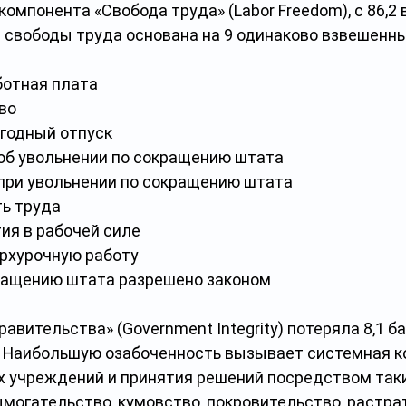
компонента «Свобода труда» (Labor Freedom), с 86,2 в 
 свободы труда основана на 9 одинаково взвешенны
ботная плата
во
годный отпуск
об увольнении по сокращению штата
при увольнении по сокращению штата
ь труда
ия в рабочей силе
ерхурочную работу
ращению штата разрешено законом
вительства» (Government Integrity) потеряла 8,1 балл
24. Наибольшую озабоченность вызывает системная к
 учреждений и принятия решений посредством таких
могательство, кумовство, покровительство, растра