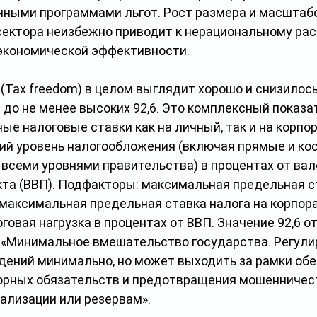
чными программами льгот. Рост размера и масштаб
сектора неизбежно приводит к нерациональному ра
 экономической эффективности.
(Tax freedom) в целом выглядит хорошо и снизилось 
1 до не менее высоких 92,6. Это комплексный показа
ые налоговые ставки как на личный, так и на корпо
щий уровень налогообложения (включая прямые и ко
всеми уровнями правительства) в процентах от вал
кта (ВВП). Подфакторы: максимальная предельная с
 максимальная предельная ставка налога на корпор
говая нагрузка в процентах от ВВП. Значение 92,6 о
е «Минимальное вмешательство государства. Регули
ений минимально, но может выходить за рамки обе
рных обязательств и предотвращения мошенничеств
тализации или резервам».