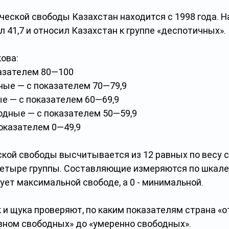
еской свободы Казахстан находится с 1998 года. Н
 41,7 и относил Казахстан к группе «деспотичных».
ова:
азателем 80—100
ные — с показателем 70—79,9
е — с показателем 60—69,9
одные — с показателем 50—59,9
оказателем 0—49,9
кой свободы высчитывается из 12 равных по весу 
етыре группы. Составляющие измеряются по шкале о
ует максимальной свободе, а 0 - минимальной.
 и щука проверяют, по каким показателям страна «о
овном свободных» до «умеренно свободных».