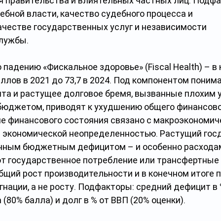
ая правительства и влиятельных частных лиц. Подфа
ебной власти, качество судебного процесса и
ачестве государственных услуг и независимости 
лужбы.
 падению «Фискальное здоровье» (Fiscal Health) – в
баллов в 2021 до 73,7 в 2024. Под компонентом поним
та и растущее долговое бремя, вызванные плохим 
юджетом, приводят к ухудшению общего финансово
ие финансового состояния связано с макроэкономич
 экономической неопределенностью. Растущий госд
нным бюджетным дефицитом – и особенно расходам
т государственное потребление или трансфертные
бщий рост производительности и в конечном итоге п
нации, а не росту. Подфакторы: средний дефицит в 
 (80% балла) и долг в % от ВВП (20% оценки).