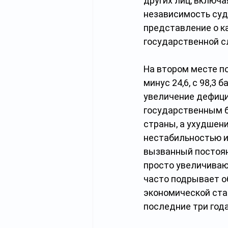
других лиц, включ
независимость суд
представление о к
государственной с
На втором месте по
минус 24,6, с 98,3 
увеличение дефици
государственным б
страны, а ухудшен
нестабильностью и
вызванный постоя
просто увеличиваю
часто подрывает о
экономической стаг
последние три года