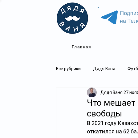
Подпи
на Тел
Главная
Все рубрики
Дядя Ваня
Футб
Дядя Ваня
27 нояб
Что мешает 
свободы
В 2021 году Казахст
откатился на 62 ба