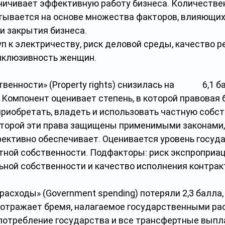
ничивает эффективную работу бизнеса. Количестве
тывается на основе множества факторов, влияющих 
и закрытия бизнеса.
п к электричеству, риск деловой среды, качество р
нклюзивность женщин.
ности» (Property rights) снизилась на              6,1 ба
4. Компонент оценивает степень, в которой правовая 
риобретать, владеть и использовать частную собств
которой эти права защищены применимыми законами,
ективно обеспечивает. Оценивается уровень госуд
тной собственности. Подфакторы: риск экспроприац
ьной собственности и качество исполнения контрак
асходы» (Government spending) потеряли 2,3 балла, с
т отражает бремя, налагаемое государственными рас
потребление государства и все трансфертные выпл