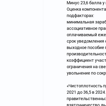
Минус 23,6 балла у 
Оценка компонента
подфакторах:
минимальная зара
ассоциативное пра
оплачиваемый еже
срок уведомления 
выходное пособие 
производительност
коэффициент участ
ограничения на св
увольнение по сок
«Чистоплотность пра
2021 до 36,5 в 20
правительственных
взяточничество, вы