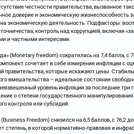
сутствие честности правительства, вызванное тако
ное доверие и экономическую жизнеспособность за
 на экономическую деятельность. Подфакторы: восп
яточничества, контроль над коррупцией, включая «за
ми и частными интересами.
» (Monetary freedom) сократилась на 7,4 балла, с 70
омпонент сочетает в себе измерение инфляции с оц
й правительства, которые искажают цены. Стабильн
го вмешательства – идеальное состояние свободно
евзвешенный уровень инфляции за последние три го
ение о степени государственного манипулирования
го контроля или субсидий.
(Business Freedom) снизился на 6,5 баллов, с 76,2 до 
т степень, в которой нормативно-правовая и инфра