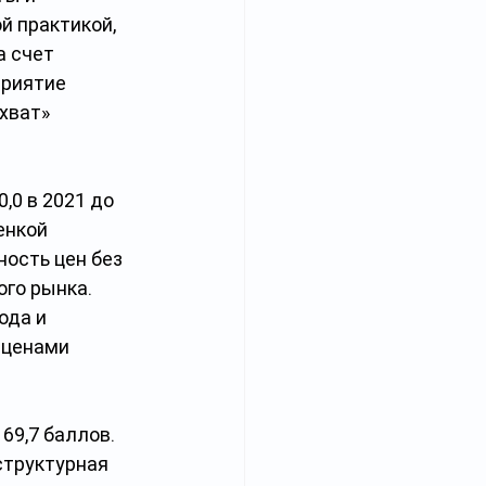
й практикой, 
 счет 
риятие 
хват» 
,0 в 2021 до 
енкой 
ость цен без 
го рынка. 
да и 
 ценами 
69,7 баллов. 
структурная 