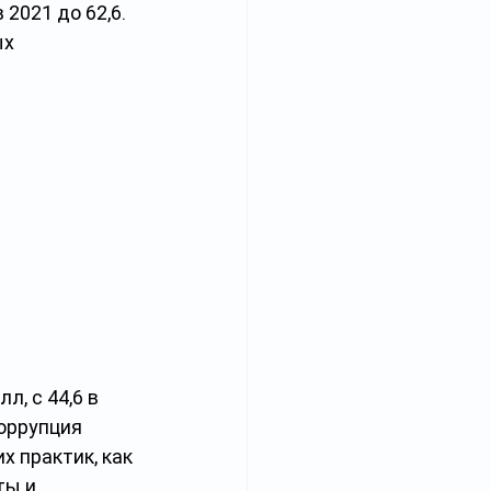
2021 до 62,6. 
х 
, с 44,6 в 
оррупция 
 практик, как 
ты и 