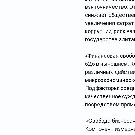
взяточничество. От
снижает обществен
увеличения затрат
коррупции, риск вз
государства элита
«Финансовая свобода
62,6 в нынешнем. К
различных действи
микроэкономическо
Подфакторы: средн
качественное сужд
посредством прямо
 «Свобода бизнеса» 
Компонент измеряе