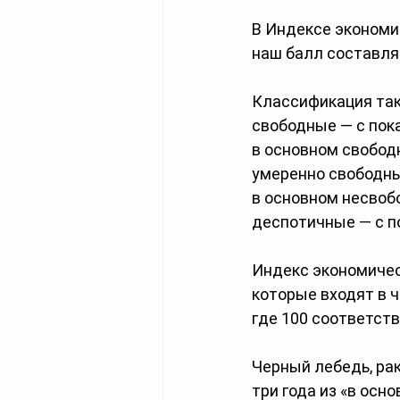
В Индексе экономич
наш балл составлял
Классификация так
свободные — с пок
в основном свобод
умеренно свободны
в основном несвоб
деспотичные — с п
Индекс экономичес
которые входят в ч
где 100 соответств
Черный лебедь, рак
три года из «в осн