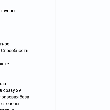
 группы 
тное 
 Способность 
акже 
ала 
в сразу 29 
 правовая база 
 стороны 