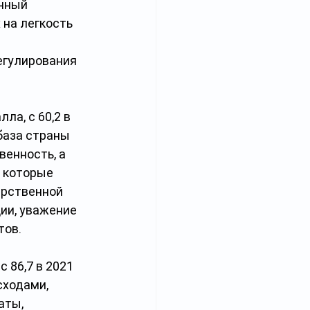
нный 
на легкость 
егулирования 
лла, с 60,2 в 
база страны 
енность, а 
 которые 
арственной 
ии, уважение 
тов.
 86,7 в 2021 
ходами, 
аты, 