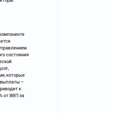
кторы: 
 компоненте 
ается 
управлением 
го состояния 
еской 
олг, 
и, которые 
 выплаты – 
риводит к 
% от ВВП за 