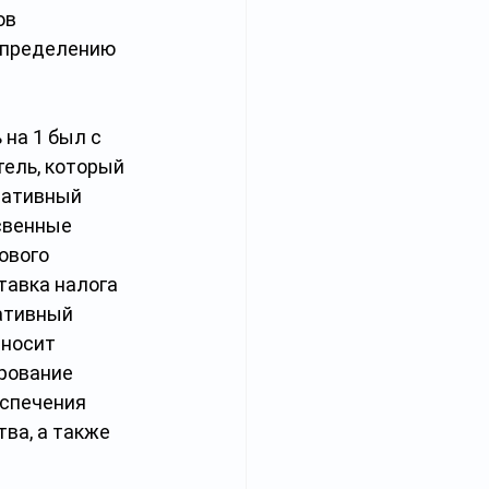
ов 
спределению 
на 1 был с 
тель, который 
ративный 
свенные 
ового 
тавка налога 
ативный 
тносит 
рование 
спечения 
а, а также 