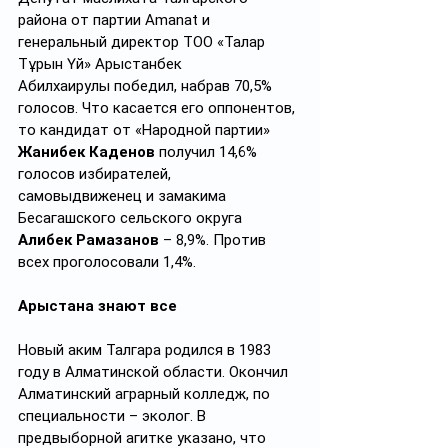
района от партии Amanat и 
генеральный директор ТОО «Талғар 
Тұрғын Үй» Арыстанбек 
Абилхаирулы победил, набрав 70,5% 
голосов. Что касается его оппонентов, 
то кандидат от «Народной партии» 
Жанибек Каденов
 получил 14,6% 
голосов избирателей, 
самовыдвиженец и замакима 
Бесагашского сельского округа 
Алибек Рамазанов
 – 8,9%. Против 
всех проголосовали 1,4%.
Арыстана знают все
Новый аким Талгара родился в 1983 
году в Алматинской области. Окончил 
Алматинский аграрный колледж, по 
специальности – эколог. В 
предвыборной агитке указано, что 