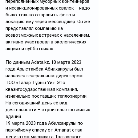
переполненных мусорных контейнеров 
и несанкционированных свалок – надо 
было только отправить фото и 
локацию ему через мессенджер. Он же 
представлял компанию на 
всевозможных встречах с населением, 
активно участвовал в экологических 
акциях и субботниках. 
По данным 
Adata.kz
, 10 марта 2023 
года Арыстанбек Абилхаирулы был 
назначен генеральным директором 
ТОО «Талғар Тұрғын Үй». Это 
квазигосударственная компания, 
изначально поставщик теплоэнергии. 
На сегодняшний день её вид 
деятельности – строительство жилых 
зданий.
19 марта 2023 года Абилхаирулы по 
партийному списку от Amanat стал 
депутатом маслихата Талгарского 