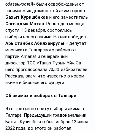
обязанностей» 
были освобождены от 
занимаемых должностей
аким города 
Бахыт Куришбеков
 и его заместитель 
Сагындык Матан
.
Ровно два месяца 
спустя, 15 декабря, состоялись 
выборы нового акима. На них п
обедил 
Арыстанбек Абилхаирулы
 – депутат 
маслихата Талгарского района от 
партии Amanat и генеральный 
директор ТОО «Талғар Тұрғын Үй». За 
него проголосовали 70,5% избирателей. 
Рассказываем, что известно о новом 
акиме и бизнесе его супруги.
Об акимах и выборах в Талгаре
Это третьи по счету выборы акима в 
Талгаре. Предыдущий градоначальник 
Бахыт Куришбеков был избран 12 июня 
2022 года, до этого он работал 