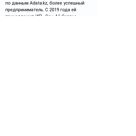
по данным 
Adata.kz
, более успешный 
предприниматель. С 2019 года ей 
принадлежит ИП «Сан-Ай Сервис», 
которое тоже занимается 
деятельностью по уборке, а также 
оптовой и розничной торговлей. Сумма 
уплаченных налогов – чуть больше 
3 
млн тенге
. Резкий рост отчислений 
произошел в 2022 году, тогда ИП 
перечислило в казну почти 
2 млн 
тенге
.
Супруга акима является участником 
закупкок: у её предприятия 59 
контрактов на общую сумму 
53 млн 
тенге
. Самый крупный заказчик –
акимат Талгара, с 2020 по 2024 год 
городские власти заказали у ИП «Сан-
Ай Сервис» услуги на сумму 
34,6 млн 
тенге
. Также среди заказчиков есть 