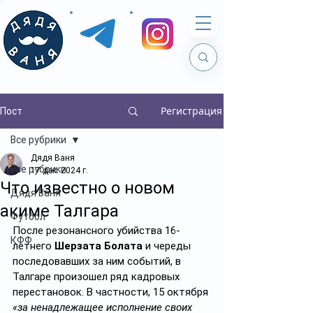
Регистрация
Пост
Все рубрики
Дядя Ваня
Все рубрики
17 дек. 2024 г.
Что известно о новом
Дядя Ваня
акиме Талгара
Футбол
После резонансного убийства 16-
КФФ
летнего 
Шерзата Болата
 и череды 
последовавших за ним событий, в 
Талгаре произошел ряд кадровых 
перестановок. В частности, 15 октября 
«за ненадлежащее исполнение своих 