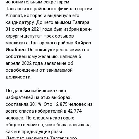
исполнительным секретарем 
Талгарского районного филиала партии 
Amanat, которая и выдвинула его 
кандидатуру. До него акимом Талгара 
31 октября 2021 года был избран врач-
хирург и депутат трех созывов 
маслихата Талгарского района 
Кайрат 
Исабаев
. Он покинул кресло акима по 
собственному желанию, написав 5 
апреля 2022 года заявление об 
освобождении от занимаемой 
должности. 
По данным избиркома явка 
избирателей на этих выборах 
составила 30,1%. Это 12 875 человек из 
всего списка избирателей в 42 774 
человек. По словам некоторых 
общественников, явка была завышена, 
как и в предыдущие разы.
Депутат маслихата Талгарского 