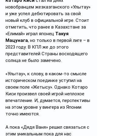
Котаро Киси
 стал на днях 
новобранцем жезказганского «Улытау» 
и уже успел дебютировать за свой 
новый клуб в официальной игре. Стоит 
отметить, что ранее в Казахстане за 
«Елимай» играл японец 
Такуя 
Мацунага
, но только в первой лиге – в 
2023 году. В КПЛ же до этого 
представителей Страны восходящего 
солнца не было замечено.
«Улытау», к слову, в каком-то смысле 
историческом поединке уступил на 
своем поле «Жетысу». Однако Котаро 
Киси произвел своей игрой неплохое 
впечатление. И, думается, перспективы 
на этом уровне у вингера из Японии 
точно имеются.
А пока «Дядя Ваня» решил связаться с 
этим уникальным пока для нас 