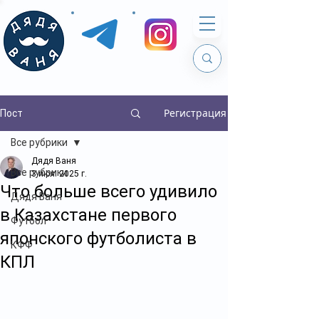
Регистрация
Пост
Все рубрики
Дядя Ваня
Все рубрики
3 июл. 2025 г.
Что больше всего удивило
Дядя Ваня
в Казахстане первого
Футбол
японского футболиста в
КФФ
КПЛ