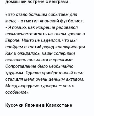
домашней встрече с венграми.
«Это стало большим событием для 
меня, 
- отметил японский футболист. 
-
 Я помню, как искренне радовался 
возможности играть на таком уровне в 
Европе. Никто не надеялся, что мы 
пройдем в третий раунд квалификации. 
Как и ожидалось, наши соперники 
оказались сильными и крепкими. 
Сопротивление было необычайно 
трудным. Однако приобретенный опыт 
стал для меня очень ценным активом. 
Международные турниры — нечто 
особенное».
Кусочки Японии в Казахстане
И вот очередное испытание– 
Казахстан. Новый, по сути, мир, где все 
совсем диковинно и странно для гостя 