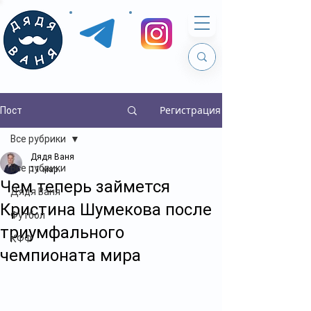
Регистрация
Пост
Все рубрики
Дядя Ваня
Все рубрики
11 мар.
Чем теперь займется
Дядя Ваня
Кристина Шумекова после
Футбол
триумфального
КФФ
чемпионата мира