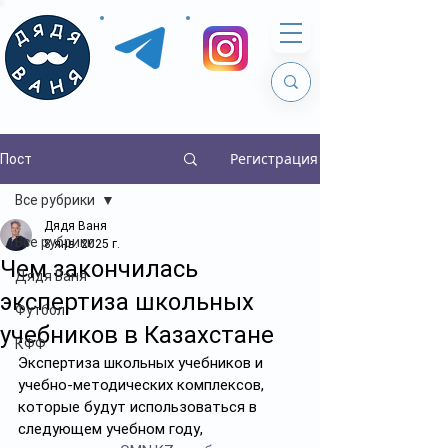
Регистрация
Пост
Все рубрики
Дядя Ваня
Все рубрики
8 янв. 2025 г.
Чем закончилась
Дядя Ваня
экспертиза школьных
Футбол
учебников в Казахстане
КФФ
Экспертиза школьных учебников и 
учебно-методических комплексов, 
которые будут использоваться в 
следующем учебном году, 