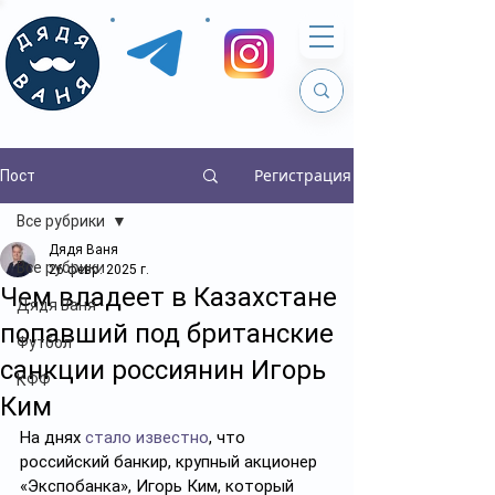
Регистрация
Пост
Все рубрики
Дядя Ваня
Все рубрики
26 февр. 2025 г.
Чем владеет в Казахстане
Дядя Ваня
попавший под британские
Футбол
санкции россиянин Игорь
КФФ
Ким
На днях 
стало известно
, что 
российский банкир, крупный акционер 
«Экспобанка», Игорь Ким, который 