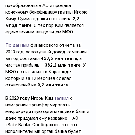
преобразована в АО и продана 
конечному бенефициару группы Игорю 
Киму. Сумма сделки составила 
2,2 
млрд тенге
. С тех пор Ким является 
единоличным владельцем МФО.
По данным
 финансового отчета за 
2023 год, совокупный доход компании 
за год составил 
437,5 млн тенге
, а 
чистая прибыль – 
382,2 млн тенге
. У 
МФО есть филиал в Караганде, 
который за 12 месяцев сделал 
отчислений на 
9,2 млн тенге
.
В 2023 году Игорь Ким 
заявил
 о 
намерении трансформировать 
микрокредитную организацию в банк и 
даже придумал ему название – АО 
«Safe Bank». Сообщалось, что что 
исполнительный орган банка будет 