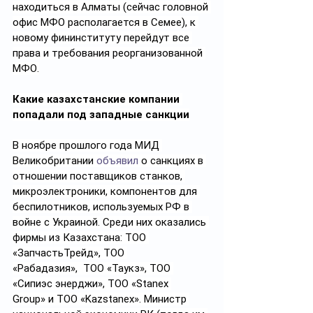
находиться в Алматы (сейчас головной 
офис МФО располагается в Семее), к 
новому фининституту перейдут все 
права и требования реорганизованной 
МФО.
Какие казахстанские компании 
попадали под западные санкции
В ноябре прошлого года МИД 
Великобритании 
объявил
 о санкциях в 
отношении поставщиков станков, 
микроэлектроники, компонентов для 
беспилотников, используемых РФ в 
войне с Украиной.
Среди них оказались 
фирмы из Казахстана: ТОО 
«ЗапчастьТрейд», ТОО 
«Рабадазия»,  ТОО «Таукз», ТОО 
«Сипиэс энерджи», ТОО «Stanex 
Group» и ТОО «Kazstanex».
Министр 