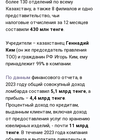
более 130 отделений по всему 
Казахстану, а также 8 филиалов и одно 
представительство, чьи 
налоговые
 отчисления за 12 месяцев 
составили 
430 млн тенге
.
Учредители – казахстанец 
Геннадий 
Ким
(он же председатель
 правления 
ТОО) и гражданин РФ Игорь Ким, ему 
принадлежит 99% в компании.
По данным
 финансового отчета, в 
2023 году общий совокупный доход 
ломбарда составил 
5,1 млрд тенге
, а 
прибыль – 
4,4 млрд тенге
. 
Процентный доход по кредитам, 
выданным клиентам, включая доход 
от предоставления услуг по хранению 
ювелирных изделий, - почти 
11 млрд 
тенге
. В течение 2023 года компания 
объявила и выплатила дивиденды в 