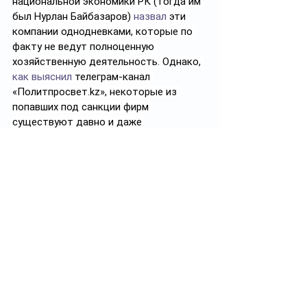
национальной экономики РК (тогда им 
был Нурлан Байбазаров) 
назвал
 эти 
компании однодневками, которые по 
факту не ведут полноценную 
хозяйственную деятельность. Однако, 
как выяснил
 телеграм-канал 
«
Политпросвет.kz
», некоторые из 
попавших под 
санкци
и фирм 
существуют давно и даже 
участвовали в госзакупках.
К примеру, ТОО «Stanex Group» (ныне 
ТОО «Металлстан»), 
зарегистрированное в Алматы в мае 
2012 года. Собственник и 
руководитель – 
Сергей Пермикин
. 
Компания является участником 
госзакупок: у неё 
26
контрактов на 
сумму 
59,3 млн 
тенге. Налоговые 
отчисления с 2015 года составили 
почти 
40
 млн 
тенге
.