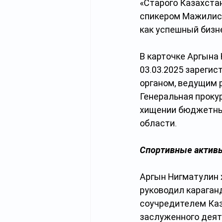
«Старого Казахстан
спикером Мажилиса,
как успешный бизн
В карточке Аргына 
03.03.2025 зарегис
органом, ведущим р
Генеральная проку
хищении бюджетных
области.
Спортивные активы
Аргын Нигматулин х
руководил караган
соучредителем Каз
заслуженного деят