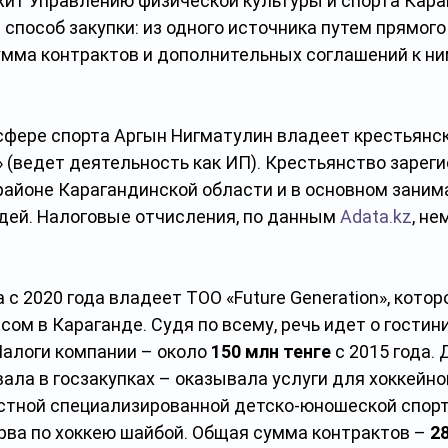
ит Управлению физической культуры и спорта Кара
 способ закупки: из одного источника путем прямог
умма контрактов и дополнительных соглашений к ни
сфере спорта Аргын Нигматулин владеет крестьянс
» (ведет деятельность как ИП). Крестьянство зареги
айоне Карагандинской области и в основном заним
ей. Налоговые отчисления, по данным 
Adata.kz
, не
с 2020 года владеет ТОО «Future Generation», котор
ом в Караганде. Судя по всему, речь идет о гостини
 Налоги компании – около 
150 млн тенге
 с 2015 года. 
ала в госзакупках – оказывала услуги для хоккейног
стной специализированной детско-юношеской спор
рва по хоккею шайбой. Общая сумма контрактов – 
2