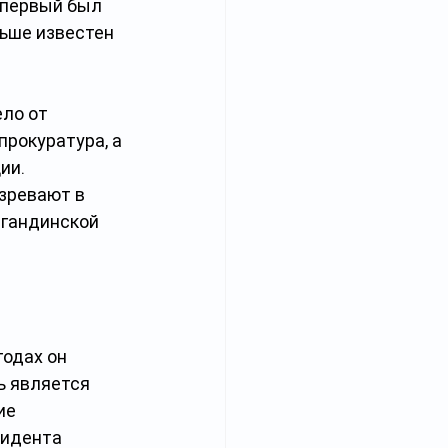
 первый был 
льше известен 
ло от 
рокуратура, а 
ии. 
озревают в 
гандинской 
одах он 
ь является 
ие 
зидента 