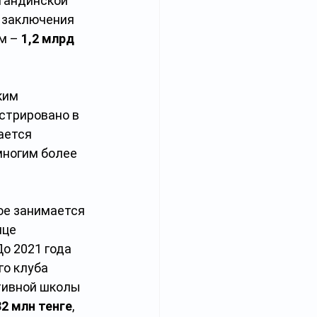
гандинской 
о заключения 
м – 
1,2 млрд 
ким 
стрировано в 
ается 
многим более 
ое занимается 
це 
До 2021 года 
о клуба 
тивной школы 
82 млн тенге
, 