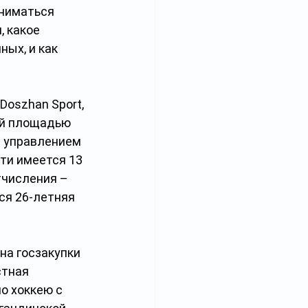
аниматься 
 какое 
ых, и как 
oszhan Sport, 
ей площадью 
и управлением 
сти имеется 13 
тчисления – 
ся 26-летняя 
 на госзакупки 
стная 
о хоккею с 