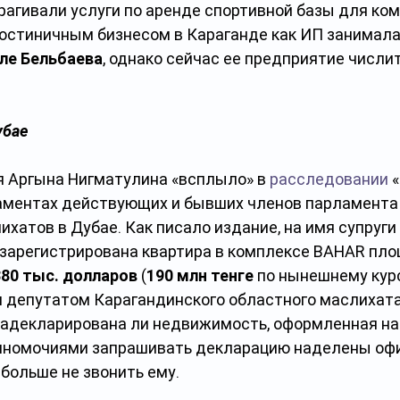
рагивали услуги по аренде спортивной базы для ком
гостиничным бизнесом в Караганде как ИП занималас
ле Бельбаева
, однако сейчас ее предприятие числит
убае
я Аргына Нигматулина «всплыло» в 
расследовании
 
аментах действующих и бывших членов парламента 
хатов в Дубае. Как писало издание, на имя супруги
 зарегистрирована квартира в комплексе BAHAR площ
380 тыс. долларов
 (
190 млн тенге
 по нынешнему курс
 депутатом Карагандинского областного маслихата
задекларирована ли недвижимость, оформленная на 
олномочиями запрашивать декларацию наделены оф
 больше не звонить ему.