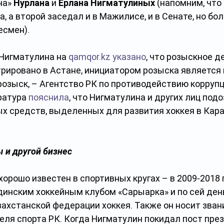
а» 
Нурлана
 и 
Ерлана Нигматулиных
 (напомним, что
 а второй заседал и в Мажилисе, и в Сенате, но бо
есмен).
Нигматулина на 
qamqor.kz
указано
, что розыскное де
трировано в Астане, инициатором розыска является п
озыск, – Агентство РК по противодействию коррупц
ратура 
пояснила
, что Нигматулина и других лиц под
 средств, выделенных для развития хоккея в Кара
 и другой бизнес
орошо известен в спортивных кругах – в 2009-2018 г
динским хоккейным клубом «Сарыарка» и по сей ден
ахстанской федерации хоккея. Также он носит зван
еля спорта РК. Когда Нигматулин покидал пост пре