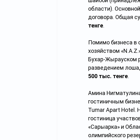
шайбой
(принадлеж
области). Основной
договора. Общая с
тенге
.
Помимо бизнеса в 
хозяйством «N.A.Z.
Бухар-Жырауском р
разведением лошад
500 тыс. тенге
.
Амина Нигматулина 
гостиничным бизнес
Tumar Apart Hotel.
гостиница участвов
«Сарыарка» и Обла
олимпийского резе