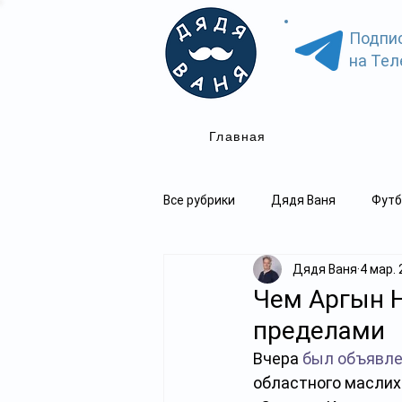
Подпи
на Тел
Главная
Все рубрики
Дядя Ваня
Футб
Дядя Ваня
4 мар. 
Чем Аргын Н
пределами
Вчера 
был объявл
областного маслих