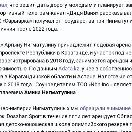
зал
, что решил дать дорогу молодым и планирует з
портивный телеграм-канал «Дядя Ваня» рассказывал,
 «Сарыарка» получал от государства при Нигматулин
лияния после 2022 года.
.» Аргыну Нигматулину принадлежит ледовая арена D
проспекте Республики в Караганде, и участок под н
 зарегистрирована в 2018 году, занимается арендой 
ижимостью. По данным 
Adata.kz
, у нее в собственно
в в Карагандинской области и Астане. Налоговые о
е
 с 2018 года.  Соучредителем ТОО «Nbn Inc.» являет
ллаевича 
Амина Нигматулина
.
знес-империи Нигматулиных мы 
обращали внимание
ток  Doszhan Sport в течение пяти лет арендует Обла
я детско-юношеская школа олимпийского резерва п