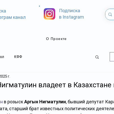
Подписка
ска
в Instagram
еграм канал
О Проекте
ол
КФФ
2025 г.
игматулин владеет в Казахстане и
ен
 в розыск 
Аргын Нигматулин
, бывший депутат Кар
ата, старший брат известных политических деятеле