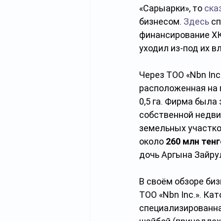
«Сарыарки», то 
ска
бизнесом. 
Здесь
 с
финансирование ХК
уходил из-под их в
Через ТОО «Nbn Inc
расположенная на 
0,5 га. Фирма была
собственной недв
земельных участко
около 
260 млн тенг
дочь Аргына Зайру
В своём обзоре би
ТОО «Nbn Inc.». Ка
специализированна