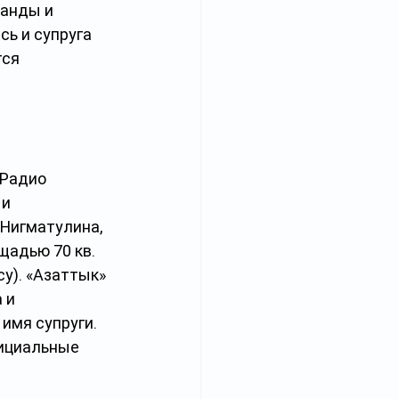
анды и 
ь и супруга 
ся 
«Радио 
и 
 Нигматулина, 
адью 70 кв. 
у). «Азаттык» 
 и 
имя супруги. 
ициальные 