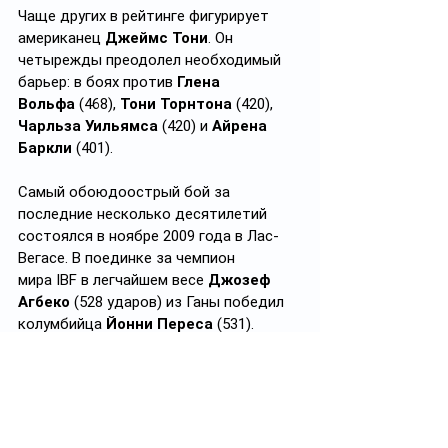
Чаще других в рейтинге фигурирует 
американец 
Джеймс Тони
. Он 
четырежды преодолел необходимый 
барьер: в боях против 
Глена 
Вольфа
 (468), 
Тони Торнтона
 (420), 
Чарльза Уильямса
 (420) и 
Айрена 
Баркли
 (401).
Самый обоюдоострый бой за 
последние несколько десятилетий 
состоялся в ноябре 2009 года в Лас-
Вегасе. В поединке за чемпион 
мира IBF в легчайшем весе 
Джозеф 
Агбеко
 (528 ударов) из Ганы победил 
колумбийца 
Йонни Переса
 (531).  
https://t.me/uncle_Vanja
Теги:
Бокс
Дядя Ваня