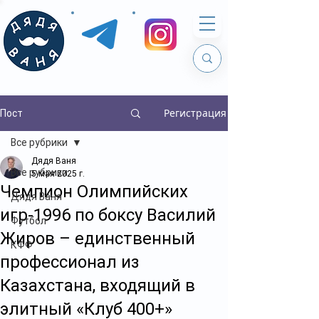
Регистрация
Пост
Все рубрики
Дядя Ваня
Все рубрики
5 мая 2025 г.
Чемпион Олимпийских
Дядя Ваня
игр-1996 по боксу Василий
Футбол
Жиров – единственный
КФФ
профессионал из
Казахстана, входящий в
элитный «Клуб 400+»