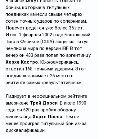
В список могут попасть только те 
бойцы, которые в титульных 
поединках нанесли свыше четырех 
сотен точных ударов по соперникам. 
Подсчет ведется уже более 35 лет. 
Итак, 1 февраля 2002 года Балхашский 
Тигр в Фениксе (США) защитил титул 
чемпиона мира по версии IBF. В тот 
вечер он 433 раза попал по аргентинцу 
Хорхе Кастро
. Южноамериканец 
ответил 168 точными ударами. Этот 
поединок занимает 26 место в 
рейтинге самых «результативных».
Лидирует в неофициальном рейтинге 
американе 
Трой Дорси
. В июле 1990 
года он 620 раз пробил оборону 
мексиканца 
Хорхе Паеса
. Тем не 
менее проиграл титульный бой из-за 
дисквалификации.