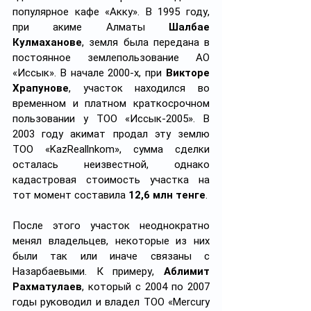
популярное кафе «Акку». В 1995 году, 
при акиме Алматы 
Шалбае 
Кулмаханове
, земля была передана в 
постоянное землепользование АО 
«Иссык». В начале 2000-х, при 
Викторе 
Храпунове
, участок находился во 
временном и платном краткосрочном 
пользовании у ТОО «Иссык-2005». В 
2003 году акимат продал эту землю 
ТОО «KazReallnkom», сумма сделки 
осталась неизвестной, однако 
кадастровая стоимость участка на 
тот момент составила 
12,6 млн тенге
.
После этого участок неоднократно 
менял владельцев, некоторые из них 
были так или иначе связаны с 
Назарбаевыми. К примеру, 
Аблимит 
Рахматулаев
, который с 2004 по 2007 
годы руководил и владел ТОО «Mercury 