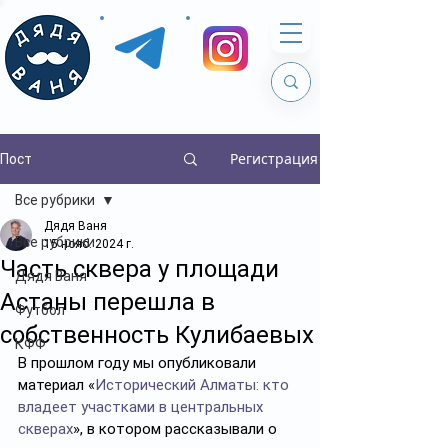
Регистрация
Пост
Все рубрики
Дядя Ваня
Все рубрики
15 нояб. 2024 г.
Часть сквера у площади
Дядя Ваня
Астаны перешла в
Футбол
собственность Кулибаевых
КФФ
В прошлом году мы опубликовали 
материал «
Исторический Алматы: кто 
владеет участками в центральных 
скверах
», в котором рассказывали о 