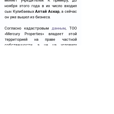
меняет учредителей. К примеру, до 
ноября этого года в их число входил 
сын Кулибаевых 
Алтай Аскар
, а сейчас 
он уже вышел из бизнеса.
Согласно кадастровым 
данным
, ТОО 
«Mercury Properties» владеет этой 
территорией на праве частной 
собственности, а не на условиях 
возмездного пользования (аренды). 
Участок не делимый, его назначение — 
для строительства и эксплуатации 
объектов общественного питания, 
торговли и сферы услуг. Кадастровая 
стоимость по-прежнему составляет 
12,6 млн тенге
 (
датирована
 11 ноября 
2008 года).
Подписаться на 
@Shishkin_like