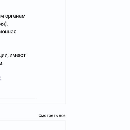
м органам 
я), 
ионная 
ии, имеют 
м.
К
Смотреть все