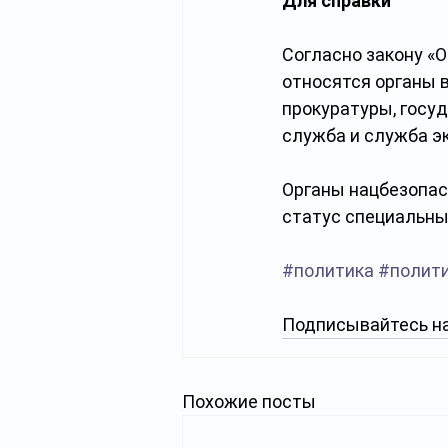
Для справки
Согласно закону «
относятся органы в
прокуратуры, госу
служба и служба э
Органы нацбезопас
статус специальны
#политика
#полит
Подписывайтесь на
Похожие посты