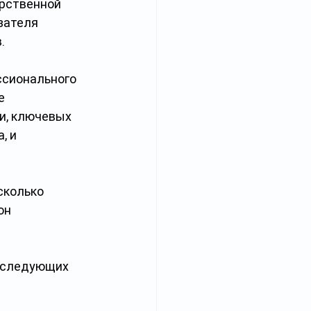
рственной 
зателя 
.
сионального 
е 
и, ключевых 
 и 
сколько 
он 
 следующих 