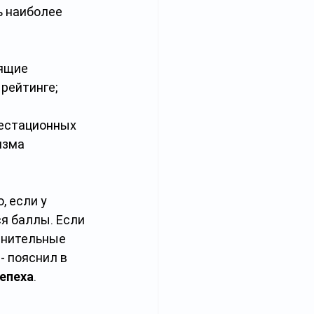
 наиболее 
ящие 
рейтинге;
тестационных 
изма 
 если у 
я баллы. Если 
лнительные 
- пояснил в 
епеха
.