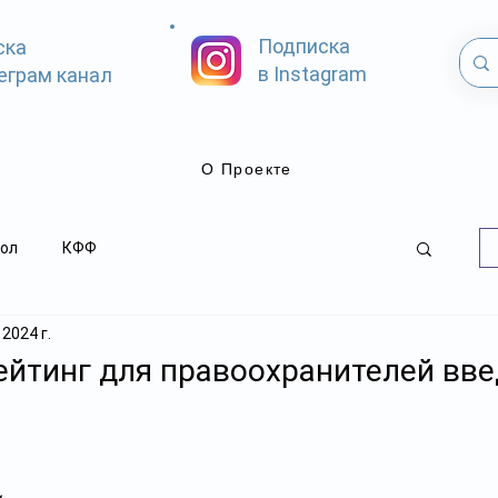
Подписка
ска
в Instagram
еграм канал
О Проекте
ол
КФФ
 2024 г.
йтинг для правоохранителей вве