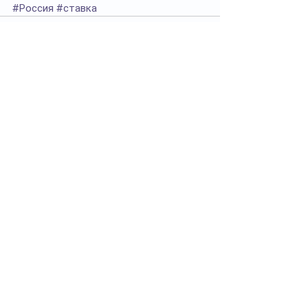
#Россия
#ставка
Смотреть все
Похожие посты