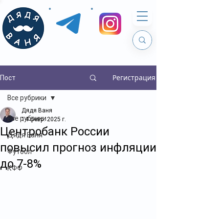
Регистрация
Пост
Все рубрики
Дядя Ваня
Все рубрики
14 февр. 2025 г.
Центробанк России
Дядя Ваня
повысил прогноз инфляции
Футбол
до 7-8%
КФФ