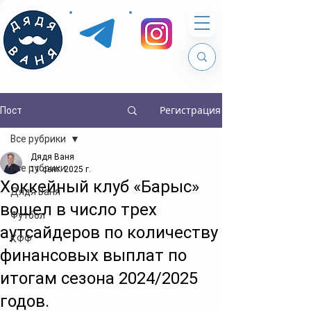
Регистрация
Пост
Все рубрики
Дядя Ваня
Все рубрики
11 сент. 2025 г.
Хоккейный клуб «Барыс»
Дядя Ваня
вошел в число трех
Футбол
аутсайдеров по количеству
КФФ
финансовых выплат по
итогам сезона 2024/2025
годов.