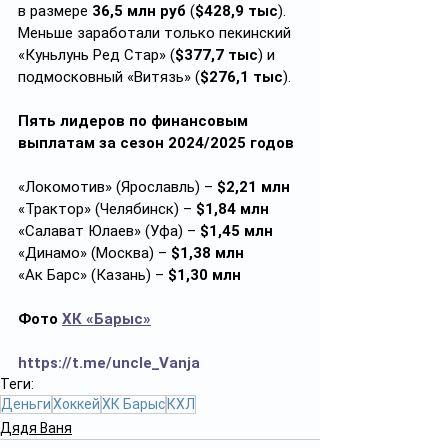
в размере 
36,5 млн руб
 (
$428,9 тыс
). 
Меньше заработали только пекинский 
«Куньлунь Ред Стар» (
$377,7 тыс
) и 
подмосковный «Витязь» (
$276,1 тыс
).  
Пять лидеров по финансовым 
выплатам за сезон 2024/2025 годов
«Локомотив» (Ярославль) – 
$2,21 млн
«Трактор» (Челябинск) – 
$1,84 млн
«Салават Юлаев» (Уфа) – 
$1,45 млн
«Динамо» (Москва) – 
$1,38 млн
«Ак Барс» (Казань) – 
$1,30 млн
Фото 
ХК «Барыс»
https://t.me/uncle_Vanja
Теги:
Деньги
Хоккей
ХК Барыс
КХЛ
Дядя Ваня