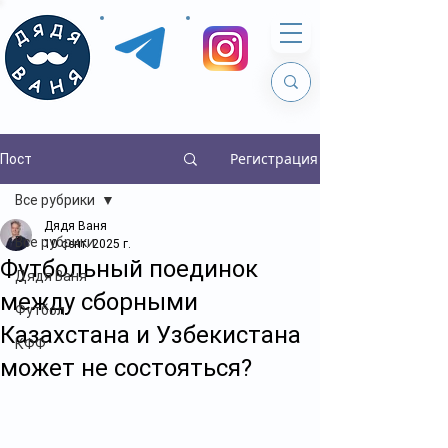
Регистрация
Пост
Все рубрики
Дядя Ваня
Все рубрики
10 сент. 2025 г.
Футбольный поединок
Дядя Ваня
между сборными
Футбол
Казахстана и Узбекистана
КФФ
может не состояться?