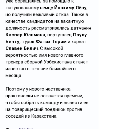
уже обращались за помощью к 
титулованному немцу 
Йоахиму Лёву
, 
но получили вежливый отказ. Также в 
качестве кандидатов на вакантную 
должность рассматривались датчанин 
Каспер Юльманн
, португалец 
Паулу 
Бенту, 
турок 
Фатих Терим 
и хорват 
Славен Билич
. С высокой 
вероятностью имя нового главного 
тренера сборной Узбекистана станет 
известно в течение ближайшего 
месяца. 
Поэтому у нового наставника 
практически не останется времени, 
чтобы собрать команду и вывести ее 
на товарищеский поединок против 
соседей из Казахстана.
Фото 
KFF.KZ