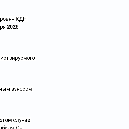
уровня КДН 
ря 2026 
гистрируемого 
ьным взносом 
 этом случае 
биля. Он 