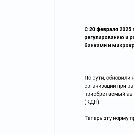
С 20 февраля 2025 
регулированию и р
банками и микрок
По сути, обновили 
организации при р
приобретаемый авт
(КДН). 
Теперь эту норму п