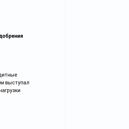
добрения 
едитные 
ом выступал 
нагрузки 