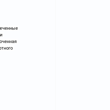
печенные 
и 
оченная 
тного 