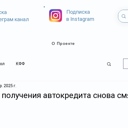
Подписка
ска
в Instagram
еграм канал
О Проекте
ол
КФФ
. 2025 г.
 получения автокредита снова см