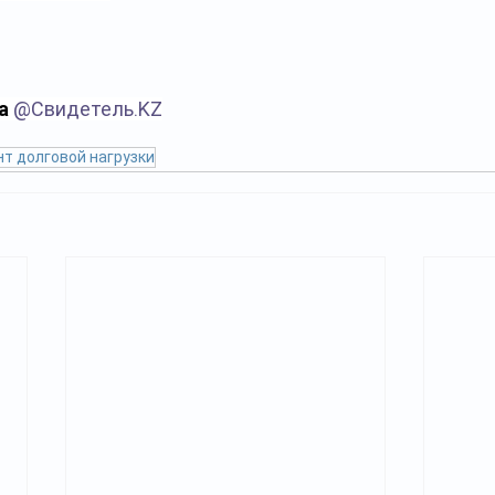
а 
@
Свидетель.KZ
т долговой нагрузки