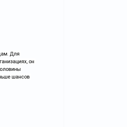
ам. Для 
анизациях, он 
половины 
ньше шансов 