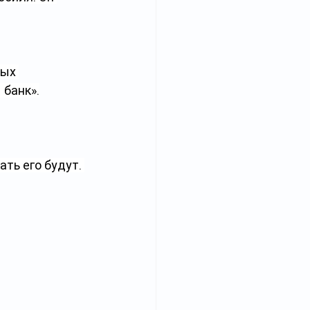
ых 
 банк».
ть его будут. 