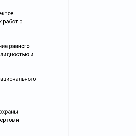
ктов. 
 работ с 
ие равного 
алидностью и 
ационального 
 
охраны 
ертов и 