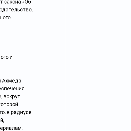
т закона «Об 
одательство, 
ного 
ого и 
и Ахмеда 
еспечения 
 вокруг 
которой 
о, в радиусе 
, 
териалам.