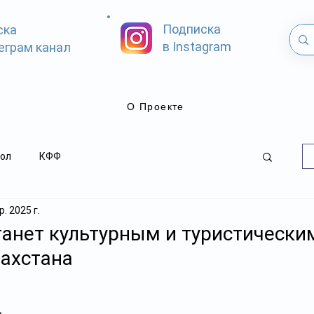
Подписка
ска
в Instagram
еграм канал
О Проекте
ол
КФФ
. 2025 г.
танет культурным и туристически
ахстана