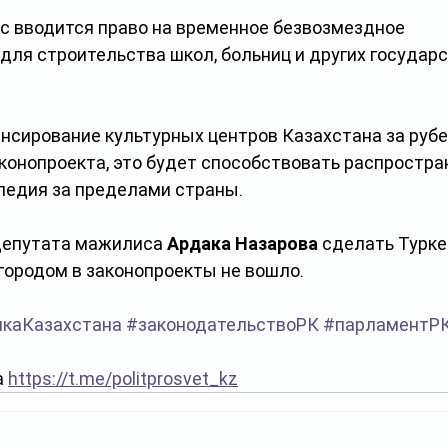
с вводится право на временное безвозмездное 
для строительства школ, больниц и других государ
нсирование культурных центров Казахстана за рубе
конопроекта, это будет способствовать распростра
ледия за пределами страны.
депутата мажилиса 
Ардака Назарова
 сделать Турке
городом в законопроекты не вошло.
икаКазахстана
#законодательствоРК
#парламентР
 
https://t.me/politprosvet_kz