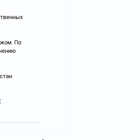
ственных 
жом. По 
нению 
стан 
К