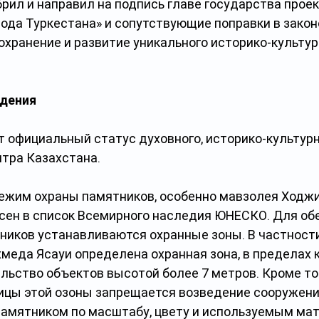
рил и направил на подпись главе государства проек
рода Туркестана» и сопутствующие поправки в закон
хранение и развитие уникального историко-культур
дения
 официальный статус духовного, историко-культурн
нтра Казахстана.
ежим охраны памятников, особенно мавзолея Ходж
есен в список Всемирного наследия ЮНЕСКО. Для об
ников устанавливаются охранные зоны. В частности,
меда Ясауи определена охранная зона, в пределах 
ьство объектов высотой более 7 метров. Кроме тог
ницы этой озоны запрещается возведение сооружений
амятником по масштабу, цвету и используемым ма