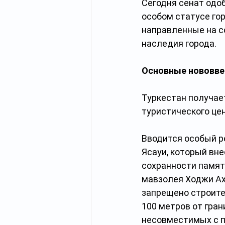
Сегодня сенат одоб
особом статусе го
направленные на со
наследия города.
Основные нововве
Туркестан получает
туристического це
Вводится особый р
Ясауи, который вн
сохранности памят
мавзолея Ходжи Ах
запрещено строител
100 метров от гра
несовместимых с п