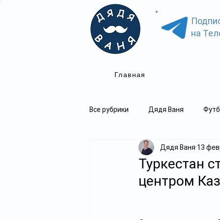
Подпи
на Тел
Главная
Все рубрики
Дядя Ваня
Футб
Дядя Ваня
13 февр
Туркестан с
центром Каз