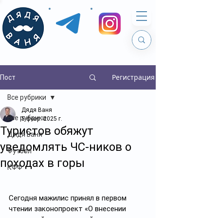
Регистрация
Пост
Все рубрики
Дядя Ваня
Все рубрики
5 февр. 2025 г.
Туристов обяжут
Дядя Ваня
уведомлять ЧС-ников о
Футбол
походах в горы
КФФ
Сегодня мажилис принял в первом 
чтении законопроект «О внесении 