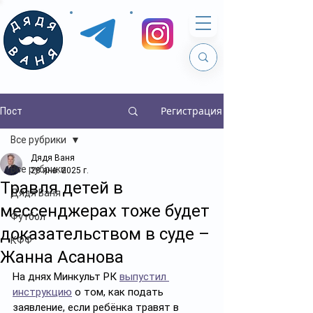
Регистрация
Пост
Все рубрики
Дядя Ваня
Все рубрики
28 янв. 2025 г.
Травля детей в
Дядя Ваня
мессенджерах тоже будет
Футбол
доказательством в суде –
КФФ
Жанна Асанова
На днях Минкульт РК 
выпустил 
инструкцию
 о том, как подать 
заявление, если ребёнка травят в 