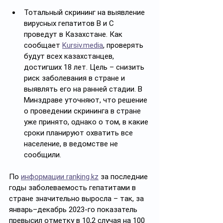
Тотальный скрининг на выявление 
вирусных гепатитов В и С 
проведут в Казахстане. Как 
сообщает 
Kursiv.media
, проверять 
будут всех казахстанцев, 
достигших 18 лет. Цель – снизить 
риск заболевания в стране и 
выявлять его на ранней стадии. В 
Минздраве уточняют, что решение 
о проведении скрининга в стране 
уже принято, однако о том, в какие 
сроки планируют охватить все 
население, в ведомстве не 
сообщили.
По 
информации ranking.kz
 за последние 
годы заболеваемость гепатитами в 
стране значительно выросла – так, за 
январь–декабрь 2023-го показатель 
превысил отметку в 10,2 случая на 100 