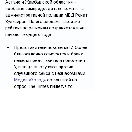
Астане и Жамбылской области», - 
сообщил зампредседателя комитета 
административной полиции МВД Ренат 
Зулхаиров. По его словам, такой же 
рейтинг по регионам сохраняется и на 
начало текущего года.
Представители поколения Z более 
благосклонно относятся к браку, 
нежели представители поколения 
Y, и чаще выступают против 
случайного секса с незнакомцами. 
Медиа «Холод» 
со ссылкой на 
опрос The Times пишет, что 
согласно результатам 
исследования, только пятая часть 
людей в возрасте от 18 до 27 лет 
считают, что брак «не имеет 
значения», в то время как треть 
считает, что паре лучше 
пожениться до того, как заводить 