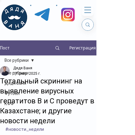
Регистрация
Пост
Все рубрики
Дядя Ваня
Все рубрики
17 февр. 2025 г.
Тотальный скрининг на
Дядя Ваня
выявление вирусных
Футбол
гепатитов В и С проведут в
КФФ
Казахстане; и другие
новости недели
#новости_недели