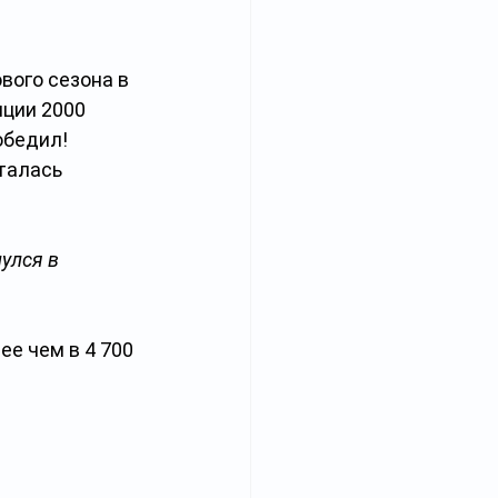
вого сезона в 
ции 2000 
обедил! 
талась 
улся в 
е чем в 4 700 