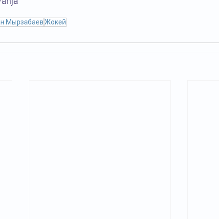
Vanja
н Мырзабаев
Жокей