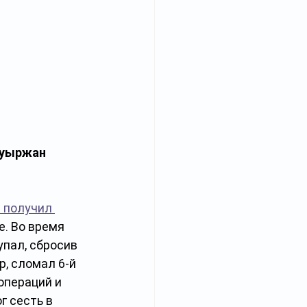
ауыржан 
 получил 
е. Во время 
пал, сбросив 
, сломал 6-й 
операций и 
 сесть в 