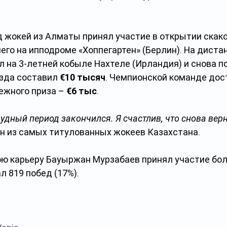
 жокей из Алматы принял участие в открытии скако
го на ипподроме «Хоппегартен» (Берлин). На дистан
 на 3-летней кобыле Нахтеле (Ирландия) и снова п
зда составил 
€10 тысяч
. Чемпионской команде дос
ежного приза – 
€6 тыс
.
удный период закончился. Я счастлив, что снова верн
дин из самых титулованных жокеев Казахстана.
ою карьеру Бауыржан Мурзабаев принял участие боле
л 819 побед (17%).