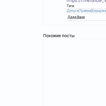
https://t.me/uncle_
Теги:
Деньги
Травма
Бауыржа
Дядя Ваня
Похожие посты