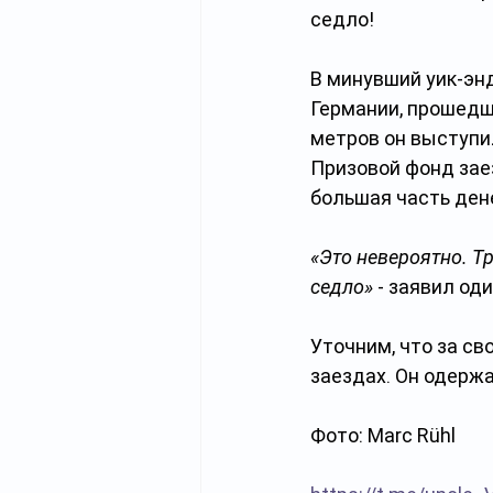
седло!
В минувший уик-энд
Германии, прошедше
метров он выступил
Призовой фонд зае
большая часть ден
«Это невероятно. Тр
седло»
 - заявил о
Уточним, что за св
заездах. Он одержа
Фото: Marc Rühl