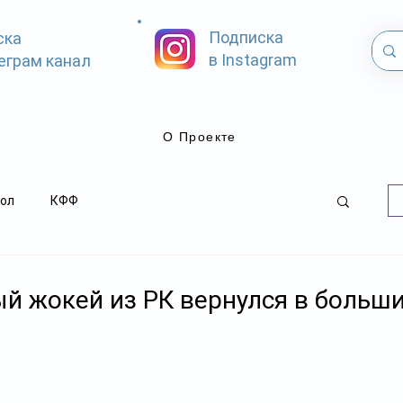
Подписка
ска
в Instagram
еграм канал
О Проекте
ол
КФФ
й жокей из РК вернулся в больши