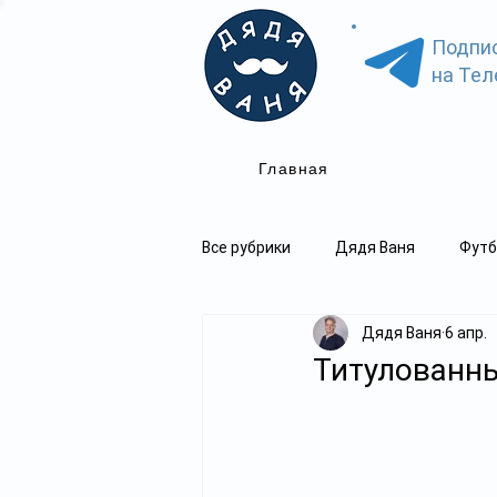
Подпи
на Тел
Главная
Все рубрики
Дядя Ваня
Футб
Дядя Ваня
6 апр.
Титулованны