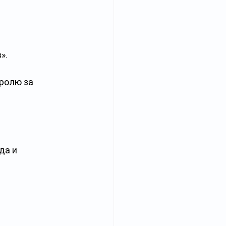
».
ролю за 
да и 