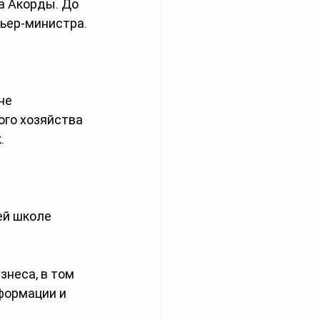
а Акорды. До 
ьер-министра.
не 
го хозяйства 
.
ей школе 
знеса, в том 
формации и 