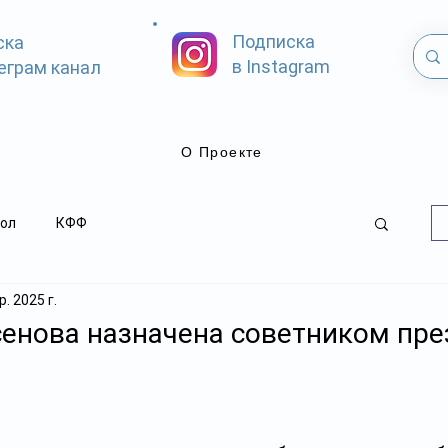
Подписка
ска
в Instagram
еграм канал
О Проекте
ол
КФФ
. 2025 г.
енова назначена советником пре