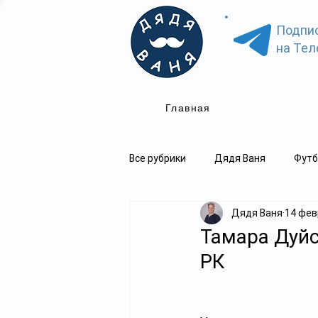
Подпи
на Тел
Главная
Все рубрики
Дядя Ваня
Футб
Дядя Ваня
14 февр
Тамара Дуйс
РК