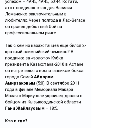
успехом – 49:45, 49:45, 50:44. Кстати, 
этот поединок стал для Василия 
Ломаченко заключительным в 
любителях. Через полгода в Лас-Вегасе 
он провел дебютный бой на 
профессиональном ринге.
Так с кем из казахстанцев еще бился 2-
кратный олимпийский чемпион? В 
поединке за «золото» Кубка 
президента Казахстана-2010 в Астане 
он встретился с воспитанником бокса 
города Семей 
Айдаром 
Амирзаковым
 (5:0). В сентябре 2011 
года в финале Мемориала Макара 
Мазая в Мариуполе украинец дрался с 
бойцом из Кызылординской области 
Гани Жайлауовым
 – 18:5.
Кто и где?