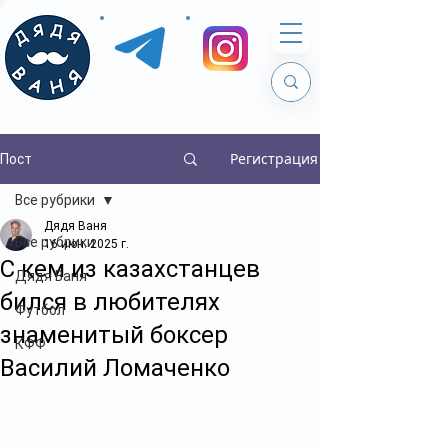
Регистрация
Пост
Все рубрики
Дядя Ваня
Все рубрики
16 июн. 2025 г.
С кем из казахстанцев
Дядя Ваня
бился в любителях
Футбол
знаменитый боксер
КФФ
Василий Ломаченко