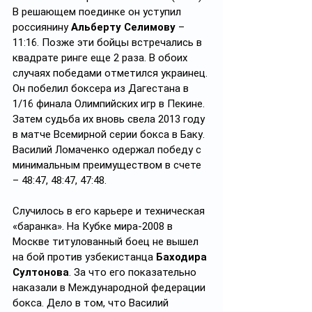
В решающем поединке он уступил 
россиянину 
Альберту Селимову
 – 
11:16. Позже эти бойцы встречались в 
квадрате ринге еще 2 раза. В обоих 
случаях победами отметился украинец. 
Он побелил боксера из Дагестана в 
1/16 финала Олимпийских игр в Пекине. 
Затем судьба их вновь свела 2013 году 
в матче Всемирной серии бокса в Баку. 
Василий Ломаченко одержал победу с 
минимальным преимуществом в счете 
– 48:47, 48:47, 47:48.
Случилось в его карьере и техническая 
«баранка». На Кубке мира-2008 в 
Москве титулованный боец не вышел 
на бой против узбекистанца 
Баходира 
Султонова
. За что его показательно 
наказали в Международной федерации 
бокса. Дело в том, что Василий 