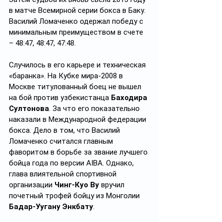
в матче Всемирной серии бокса в Баку. 
Василий Ломаченко одержал победу с 
минимальным преимуществом в счете 
– 48:47, 48:47, 47:48.
Случилось в его карьере и техническая 
«баранка». На Кубке мира-2008 в 
Москве титулованный боец не вышел 
на бой против узбекистанца 
Баходира 
Султонова
. За что его показательно 
наказали в Международной федерации 
бокса. Дело в том, что Василий 
Ломаченко считался главным 
фаворитом в борьбе за звание лучшего 
бойца года по версии AIBA. Однако, 
глава влиятельной спортивной 
организации 
Чинг-Куо Ву
 вручил 
почетный трофей бойцу из Монголии 
Бадар-Уугану Энкбату
.  