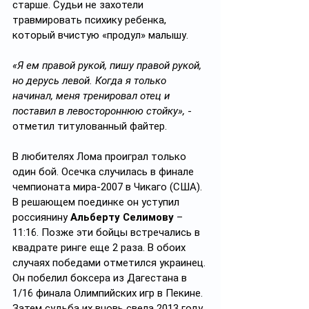
старше. Судьи не захотели 
травмировать психику ребенка, 
который вчистую «продул» малышу.
«Я ем правой рукой, пишу правой рукой, 
но дерусь левой. Когда я только 
начинал, меня тренировал отец и 
поставил в левостороннюю стойку»,
 - 
отметил титулованный файтер.
В любителях Лома проиграл только 
один бой. Осечка случилась в финале 
чемпионата мира-2007 в Чикаго (США). 
В решающем поединке он уступил 
россиянину 
Альберту Селимову
 – 
11:16. Позже эти бойцы встречались в 
квадрате ринге еще 2 раза. В обоих 
случаях победами отметился украинец. 
Он побелил боксера из Дагестана в 
1/16 финала Олимпийских игр в Пекине. 
Затем судьба их вновь свела 2013 году 