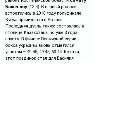
района Костанайской области 
Самату 
Башенову 
(13:4). В первый раз они 
встретились в 2010 году полуфинале 
Кубка президента в Астане. 
Последняя дуэль также состоялась в 
столице Казахстана, но уже 3 года 
спустя. В финале Всемирной серии 
бокса украинец вновь отметился 
успехом – 49:45, 49:45, 50:44. Кстати, 
этот поединок стал для Василия 
Ломаченко заключительным в 
любителях. Через полгода в Лас-Вегасе 
он провел дебютный бой на 
профессиональном ринге.
Так с кем из казахстанцев еще бился 2-
кратный олимпийский чемпион? В 
поединке за «золото» Кубка 
президента Казахстана-2010 в Астане 
он встретился с воспитанником бокса 
города Семей 
Айдаром 