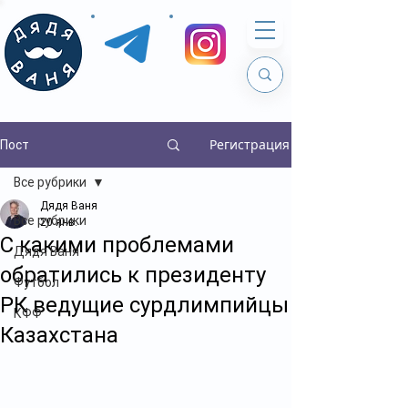
Регистрация
Пост
Все рубрики
Дядя Ваня
Все рубрики
20 янв.
С какими проблемами
Дядя Ваня
обратились к президенту
Футбол
РК ведущие сурдлимпийцы
КФФ
Казахстана