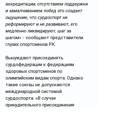
аккредитации, отсутствием поддержки 
и замалчиванием побед это создает 
ощущение, что сурдоспорт не 
реформируют и не развивают, его 
медленно ликвидируют, шаг за 
шагом»
 - сообщают представители 
глухих спортсменов РК.
Вынуждают присоединять 
сурдофедерации к федерациям 
здоровых спортсменов по 
олимпийским видам спорта. Однако 
такие союзы не допускаются 
международной системой 
сурдоспорта. 
«В случае 
принудительного присоединения 
сурдофедераций к федерациям 
здоровых спортсменов глухие атлеты 
утратят право участия во всех 
международных соревнованиях под 