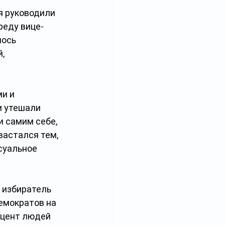
 руководили 
реду вице-
ось 
, 
и и 
 утешали 
и самим себе, 
вастался тем, 
суальное 
 избиратель 
емократов на 
оцент людей 