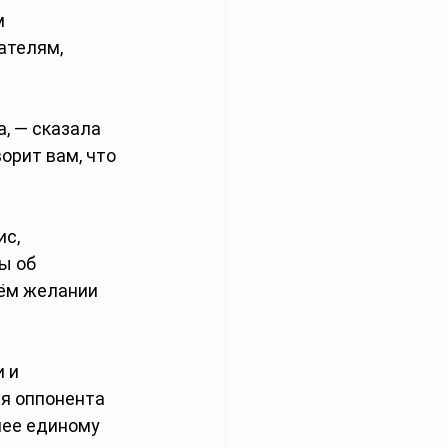
м 
ателям, 
, — сказала 
орит вам, что 
с, 
ы об 
ём желании 
 и 
я оппонента 
лее единому 