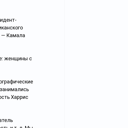
зидент-
иканского 
 — Камала 
е: женщины с 
ографические 
 занимались 
сть Харрис 
атель 
ть и т. д. Мы 