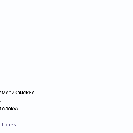
 американские 
 
толок»? 
 Times.