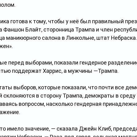
полом.
ика готова к тому, чтобы у неё был правильный пре
а Фаншон Блайт, сторонница Трампа и член республ
ца маникюрного салона в Линкольне, штат Небраска.
жен». 
ые перед выборами, показали гендерное разделени
тью поддержат Харрис, а мужчины —Трампа.
таты выборов, которые показали, что почти все дем
й склоняются в сторону Трампа, демократы в среду
аваясь вопросом, насколько гендерная принадлежно
ражение.
это имело значение, — сказала Джейн Клиб, председ
ртии Небраски. — Раса, пол, город, сельская местнос