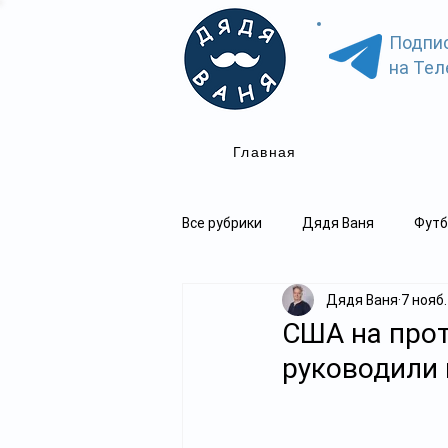
Подпи
на Тел
Главная
Все рубрики
Дядя Ваня
Футб
Дядя Ваня
7 нояб.
США на прот
руководили