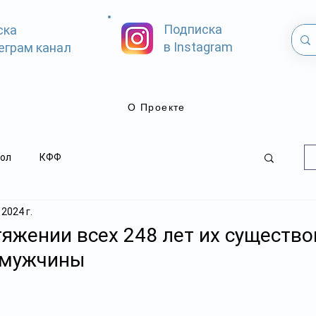
Подписка
ска
в Instagram
еграм канал
О Проекте
ол
КФФ
 2024 г.
яжении всех 248 лет их существ
 мужчины