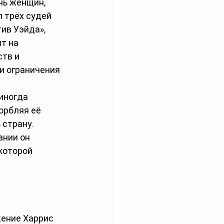
чь женщин, 
 трёх судей 
ив Уэйда», 
т на 
тв и 
и ограничения 
иногда 
орбляя её 
 страну.
нии он 
которой 
ение Харрис 