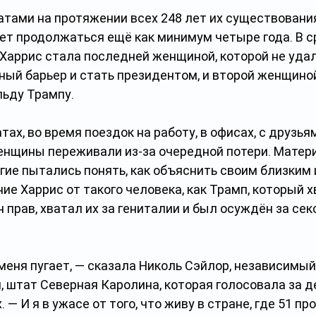
ами на протяжении всех 248 лет их существования
дет продолжаться ещё как минимум четыре года. В с
Харрис стала последней женщиной, которой не удал
ый барьер и стать президентом, и второй женщиной
ьду Трампу.
тах, во время поездок на работу, в офисах, с друзьям
нщины переживали из-за очередной потери. Матери
гие пытались понять, как объяснить своим близким 
ие Харрис от такого человека, как Трамп, который х
прав, хватал их за гениталии и был осуждён за сек
 меня пугает, — сказала Николь Сэйлор, независимый
, штат Северная Каролина, которая голосовала за д
 — И я в ужасе от того, что живу в стране, где 51 пр