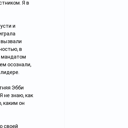
тником. Я в 
усти и 
играла 
 вызвали 
остью, в 
м мандатом 
ем осознали, 
-лидере.
тняя Эбби 
 не знаю, как 
, каким он 
о своей 