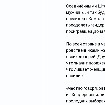
Соединёнными Штат
мужчины, и так бу
президент Камала 
преодолеть гендерн
проигравшей Донал
По всей стране в ча
родственниками же
своих дочерей. Дру
что значит поражен
что лишает женщин 
насилие.
«Честно говоря, он
из Хендерсонвилля
последних выборах.