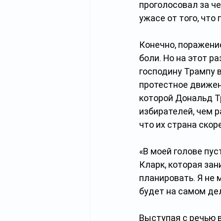
проголосовал за ч
ужасе от того, что
Конечно, поражение
боли. Но на этот р
господину Трампу в
протестное движен
которой Дональд Т
избирателей, чем 
что их страна скор
«В моей голове пус
Кларк, которая зан
планировать. Я не 
будет на самом дел
Выступая с речью в