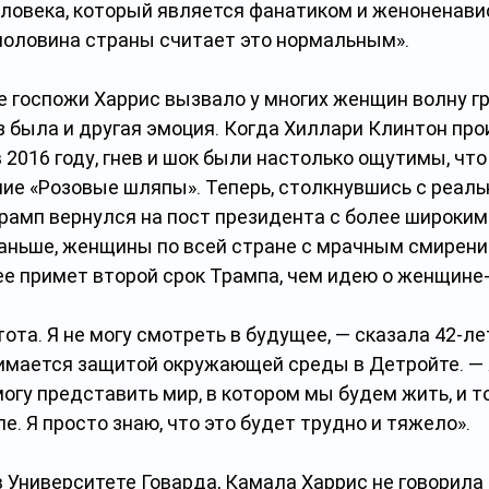
еловека, который является фанатиком и женоненавис
 половина страны считает это нормальным».
 госпожи Харрис вызвало у многих женщин волну гр
аз была и другая эмоция. Когда Хиллари Клинтон про
 2016 году, гнев и шок были настолько ощутимы, что
ие «Розовые шляпы». Теперь, столкнувшись с реальн
рамп вернулся на пост президента с более широки
раньше, женщины по всей стране с мрачным смирени
ее примет второй срок Трампа, чем идею о женщине
тота. Я не могу смотреть в будущее, — сказала 42-ле
имается защитой окружающей среды в Детройте. — Я
могу представить мир, в котором мы будем жить, и то
е. Я просто знаю, что это будет трудно и тяжело».
 Университете Говарда, Камала Харрис не говорила 