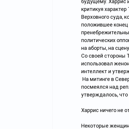
будущему. Харрис и
критикуя характер 
Верховного суда, к
положившее конец 
пренебрежительных
политических оппо
на аборты, на сцен
Со своей стороны 
использовал женон
интеллект и утверж
 На митинге в Сев
посмеялся над репл
утверждалось, что
Харрис ничего не о
Некоторые женщины