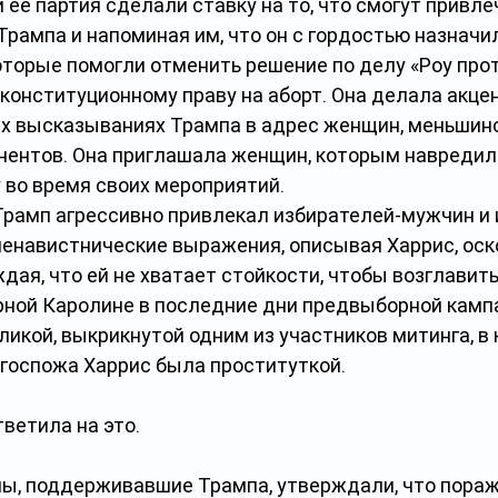
 её партия сделали ставку на то, что смогут привле
Трампа и напоминая им, что он с гордостью назначил
оторые помогли отменить решение по делу «Роу прот
конституционному праву на аборт. Она делала акцен
 высказываниях Трампа в адрес женщин, меньшинс
нентов. Она приглашала женщин, которым навредил
у во время своих мероприятий.
Трамп агрессивно привлекал избирателей-мужчин и 
енавистнические выражения, описывая Харрис, оск
дая, что ей не хватает стойкости, чтобы возглавить
ерной Каролине в последние дни предвыборной кампа
икой, выкрикнутой одним из участников митинга, в 
 госпожа Харрис была проституткой. 
тветила на это.
, поддерживавшие Трампа, утверждали, что пораж