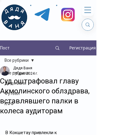
Регистрация
Пост
Все рубрики
Дядя Ваня
Все рубрики
10 дек. 2024 г.
Суд оштрафовал главу
Дядя Ваня
Акмолинского облздрава,
Футбол
вставлявшего палки в
КФФ
колеса аудиторам
В Кокшетау привлекли к 