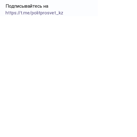
Подписывайтесь на 
https://t.me/politprosvet_kz
Смотреть все
Похожие посты