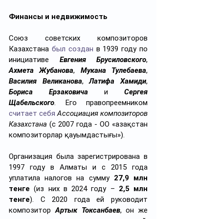
Финансы и недвижимость
Союз советских композиторов 
Казахстана 
был создан
 в 1939 году по 
инициативе 
Евгения Брусиловского
, 
Ахмета Жубанова
, 
Мукана Тулебаева
, 
Василия Великанова
, 
Латифа Хамиди
, 
Бориса Ерзаковича
 и 
Сергея 
Щабельского
. Его правопреемником 
считает себя
Ассоциация композиторов 
Казахстана
 (с 2007 года - ОО «Қазақстан 
композиторлар қауымдастығы»).
Организация была зарегистрирована в 
1997 году в Алматы и с 2015 года 
уплатила налогов на сумму 
27,9 млн 
тенге
 (из них в 2024 году – 
2,5 млн 
тенге
). С 2020 года ей руководит 
композитор 
Артык Токсанбаев
, он же 