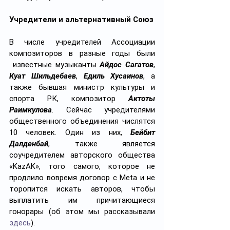
Учредители и альтернативный Союз
В числе учредителей Ассоциации 
композиторов в разные годы были 
 известные музыканты 
Айдос Сагатов
, 
Куат Шильдебаев
, 
Едиль Хусаинов
, а 
также бывшая министр культуры и 
спорта РК, композитор 
Актоты 
Раимкулова
. Сейчас учредителями 
общественного объединения числятся 
10 человек. Один из них, 
Бейбит 
Далденбай
, также является 
соучредителем авторского общества 
«KazAK», того самого, которое не 
продлило вовремя договор с Meta и не 
торопится искать авторов, чтобы 
выплатить им причитающиеся 
гонорары (об этом мы рассказывали 
здесь
).