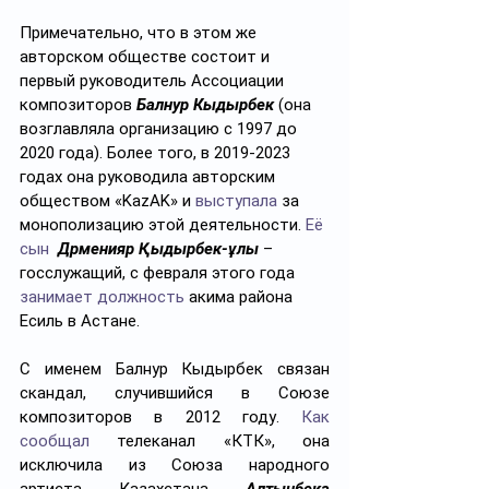
Примечательно, что в этом же 
авторском обществе состоит и 
первый руководитель Ассоциации 
композиторов 
Балнур Кыдырбек
 (она 
возглавляла организацию с 1997 до 
2020 года). Более того, в 2019-2023 
годах она руководила авторским 
обществом «KazAK» и 
выступала
 за 
монополизацию этой деятельности. 
Её 
сын
Дәрменияр Қыдырбек-ұлы
 – 
госслужащий, с февраля этого года 
занимает должность
 акима района 
Есиль в Астане.
С именем Балнур Кыдырбек связан 
скандал, случившийся в Союзе 
композиторов в 2012 году. 
Как 
сообщал
 телеканал «КТК», она 
исключила из Союза народного 