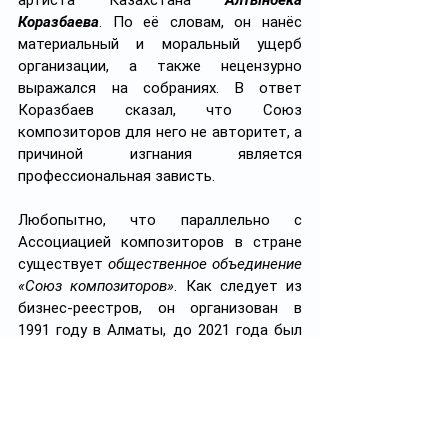
артиста Казахстана 
Алтынбека 
Коразбаева
. 
По её словам, он нанёс 
материальный и моральный ущерб 
организации, а также нецензурно 
выражался на собраниях. В ответ 
Коразбаев сказал, что Союз 
композиторов для него не авторитет, а 
причиной изгнания является 
профессиональная зависть.
Любопытно, что параллельно с 
Ассоциацией композиторов в стране 
существует 
общественное объединение 
«Союз композиторов»
. Как следует из 
бизнес-реестров, он организован в 
1991 году в Алматы, до 2021 года был 
тоже зарегистрирован по адресу 
Тулебаева, 117, а сейчас базируется в 
Астане. Налоговые отчисления этого 
ОО совсем незначительные – чуть 
более 
30 тыс. тенге
, участником 