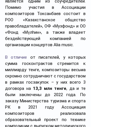
является одним из соучредителей. 
Помимо участия в Ассоциации 
композиторов Токсанбаев состоит в 
РОО «Казахстанское общество 
правобладателей», ОФ «Музфонд» и ОО 
«Фонд «М
ү
лhин», а также владеет 
бездействующей компанией по 
организации концертов Alia music.
В отличие
 от писателей, у которых 
сумма госконтрактов стремится к 
миллиарду тенге, композиторы весьма 
скромно сотрудничают с государством 
в рамках госзакупок – у них всего 3 
договора на 
13,3 млн тенге
, да и те 
были заключены до 2022 года. По 
заказу Министерства туризма и спорта 
РК в 2021 году Ассоциация 
композиторов реализовала 
образовательный проект по технике 
композиции с выпуском методического 