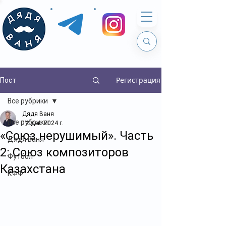
Регистрация
Пост
Все рубрики
Дядя Ваня
Все рубрики
12 дек. 2024 г.
«Союз нерушимый». Часть
Дядя Ваня
2: Союз композиторов
Футбол
Казахстана
КФФ