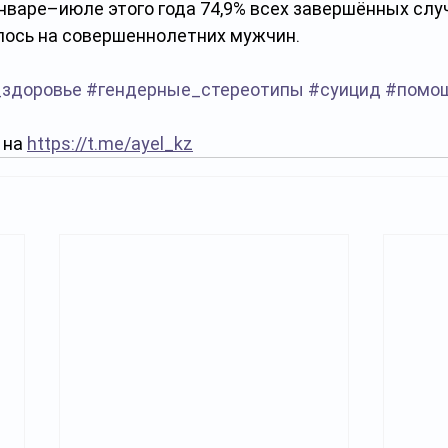
 январе–июле этого года 74,9% всех завершённых слу
ось на совершеннолетних мужчин.
_здоровье
#гендерные_стереотипы
#суицид
#помо
на 
https://t.me/ayel_kz