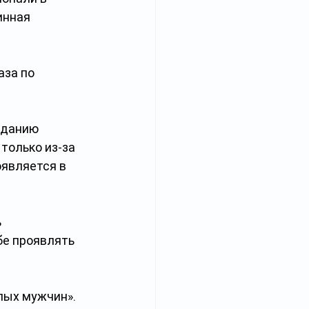
инная 
за по 
зданию 
только из-за 
оявляется в 
 
е проявлять 
лых мужчин». 