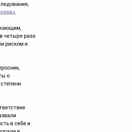
ледования, 
олод».
жающим, 
в четыре раза 
м риском и 
росник, 
ы о 
 степени 
тветствие 
азвали 
ть в себе и 
опали в 