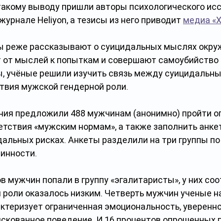
 такому выводу пришли авторы психологического исс
 журнале Heliyon, а тезисы из него приводит 
медиа «Х
ы реже рассказывают о суицидальных мыслях окру
 от мыслей к попыткам и совершают самоубийство 
, учёные решили изучить связь между суицидальны
твия мужской гендерной роли.
ия предложили 488 мужчинам (анонимно) пройти оп
тствия «мужским нормам», а также заполнить анкет
альных рисках. Анкеты разделили на три группы по
инности.
в мужчин попали в группу «эгалитаристы», у них соо
 роли оказалось низким. Четверть мужчин ученые н
актеризует ограниченная эмоциональность, увереннос
искованное поведение. И 16 процентов опрошенных п