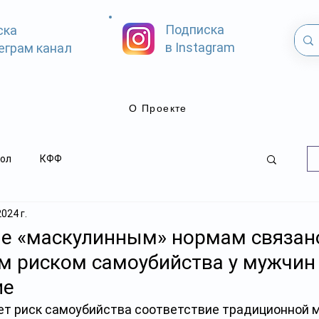
Подписка
ска
в Instagram
еграм канал
О Проекте
ол
КФФ
2024 г.
е «маскулинным» нормам связан
 риском самоубийства у мужчин
ие
ет риск самоубийства соответствие традиционной 