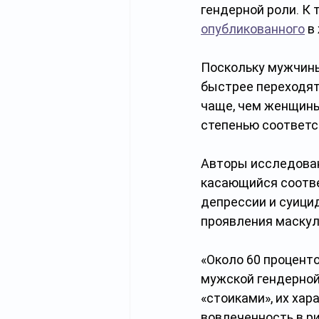
гендерной роли. К
опубликованного
 в
Поскольку мужчин
быстрее переходят
чаще, чем женщины
степенью соответс
Авторы исследован
касающийся соотве
депрессии и суицид
проявления маскул
«Около 60 проценто
мужской гендерной
«стоиками», их хар
вовлеченность в р