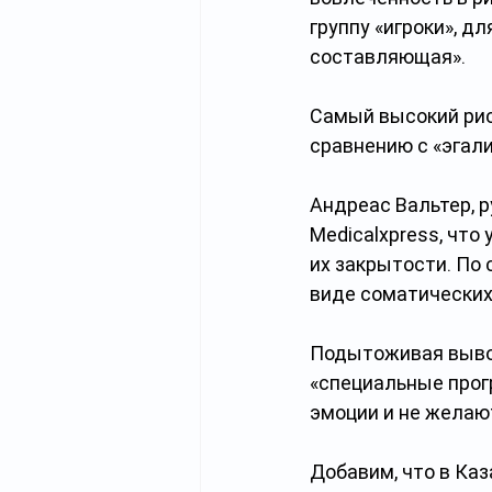
группу «игроки», д
составляющая».
Самый высокий риск
сравнению с «эгал
Андреас Вальтер, 
Medicalxpress, что
их закрытости. По 
виде соматических 
Подытоживая выво
«специальные прог
эмоции и не желаю
Добавим, что в Ка