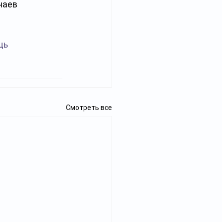
чаев 
щь
Смотреть все