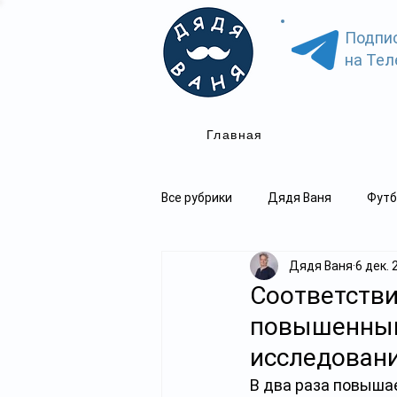
Подпи
на Тел
Главная
Все рубрики
Дядя Ваня
Футб
Дядя Ваня
6 дек. 
Соответстви
повышенным
исследован
В два раза повыша