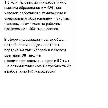
1,6
млн
 человек, из них работники с 
высшим образованием – 429 тыс. 
человек, работники с техническим и 
специальным образованием – 875 тыс. 
человек, в том числе по рабочим 
профессиям – 403 тыс. человек.
В сфере информации и связи общая 
потребность в кадрах составит 
порядка 
49 ты
с. человек в базовом 
сценарии, 
30 тыс
. – в 
пессимистическом сценарии и 
59 тыс
. 
– в оптимистическом. Потребность же 
в работниках ИКТ-профессий 
(специалисты по информационно-
коммуникационным технологиям) 
оценивается в 
14 тыс
. человек в 
пессимистическом, 
26 тыс
. человек - в 
базовом и 
32 тыс
. – в 
оптимистическом сценариях.