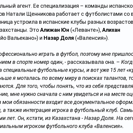
льный агент. Ее специализация – команды испанской
ов Натали Щенникова работает с футболистами со в
ница устроила в испанские клубы разных возрастов 
азахстанцы. Это 
Алижан Юн
 («Леванте»), 
Алихан 
айо Вальекано») и 
Назар Доля
 («Валенсия»). 
офессионально играть в футбол, поэтому мне пришлос
ием в спорте номер один
, - рассказывала она. – 
Когд
 специальные футбольные курсы, и вот уже 15 лет «кр
ньше я моталась по всему миру в поисках талантов, т
тся. Для того, чтобы понять, что из себя представля
ие, мне нужно сначала с ним увидеться и на месте оц
в мои обязанности входит все документальное оформл
, а также интеграция игрока в футбольный клуб. Сам
ми лет. Он, кстати, из Казахстана - Назар Доля. На се
иальным игроком футбольного клуба «Валенсия».  