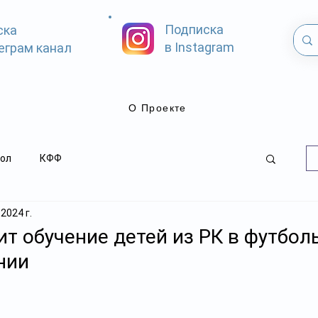
Подписка
ска
в Instagram
еграм канал
О Проекте
ол
КФФ
 2024 г.
ит обучение детей из РК в футбол
нии