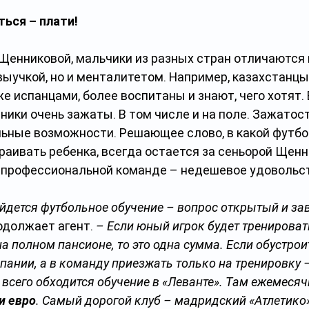
ься – плати!
Щенниковой, мальчики из разных стран отличаются 
ыучкой, но и менталитетом. Например, казахстанцы,
е испанцами, более воспитаны и знают, чего хотят. 
ики очень зажаты. В том числе и на поле. Зажатос
льные возможности. Решающее слово, в какой футбо
аивать ребенка, всегда остается за сеньорой Щенн
в профессиональной команде – недешевое удовольс
ойдется футбольное обучение – вопрос открытый и зав
родолжает агент. 
– Если юный игрок будет тренироват
на полном пансионе, то это одна сумма. Если обустроит
пании, а в команду приезжать только на тренировку –
всего обходится обучение в «Леванте». Там ежемесяч
и евро
. Самый дорогой клуб – мадридский «Атлетико».