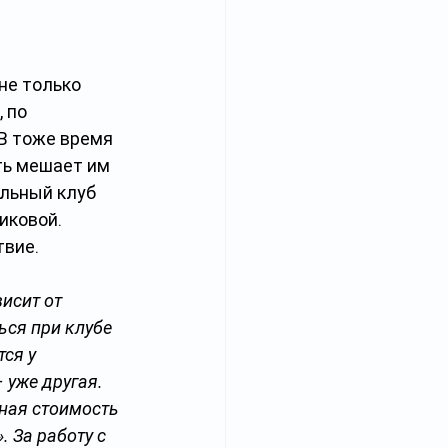
не только 
 по 
В тоже время 
ть мешает им 
льный клуб 
иковой. 
твие.
исит от 
ься при клубе 
ся у 
 уже другая. 
ная стоимость 
 За работу с 