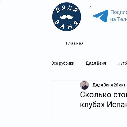
Подпи
на Тел
Главная
Все рубрики
Дядя Ваня
Футб
Дядя Ваня
26 окт.
Сколько сто
клубах Испа