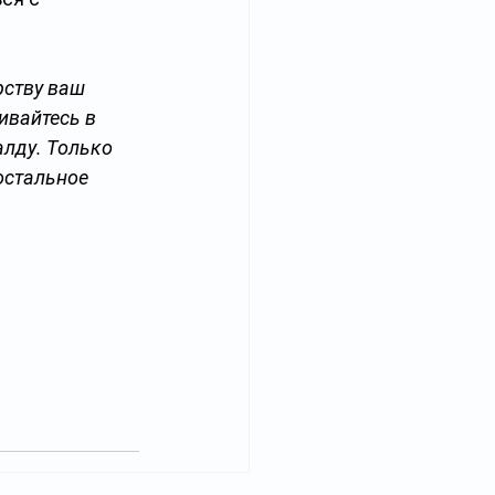
рству ваш 
ивайтесь в 
лду. Только 
остальное 