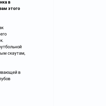
нка в 
зам этого 
ак 
его 
к. 
футбольной 
ым скаутам, 
ивающей в 
лубов 