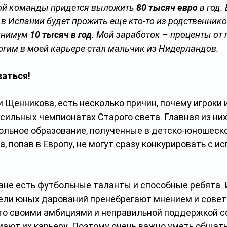
ой команды придется выложить 
80 тысяч евро 
в год.
 Испании будет прожить еще кто-то из родственников
инимум 
10 тысяч в год
. Мой заработок – проценты от 
гим в моей карьере стал мальчик из Нидерландов.
ваться!
 Щенникова, есть несколько причин, почему игроки 
сильных чемпионатах Старого света. Главная из них
ольное образование, полученные в детско-юношеско
а, попав в Европу, не могут сразу конкурировать с и
ане есть футбольные таланты и способные ребята. И
ели юных дарований пренебрегают мнением и совет
то своими амбициями и неправильной поддержкой с
ают их карьеру. Поэтому очень важно уметь общать