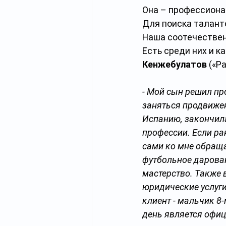
Она – профессиона
Для поиска талант
Наша соотечествен
Есть среди них и к
Кенжебулатов
 («Р
- Мой сын решил пр
заняться продвижен
Испанию, закончила
профессии. Если ра
сами ко мне обращаю
футбольное дарован
мастерство. Также 
юридические услуги
клиент - мальчик 8-
день является офиц