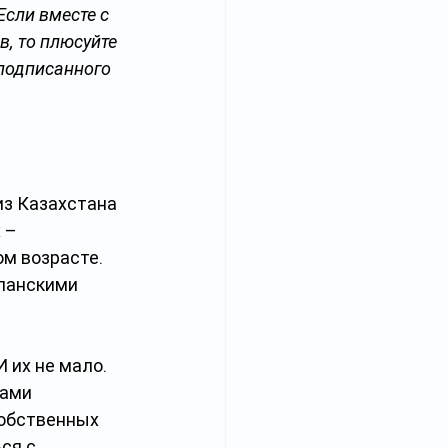
 Если вместе с 
, то плюсуйте 
подписанного 
из Казахстана 
 – 
м возрасте. 
спанскими 
 их не мало. 
ами 
обственных 
ся с 