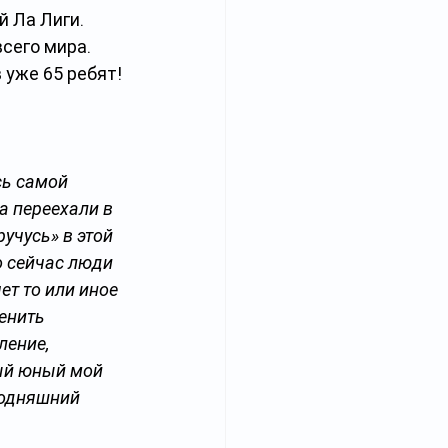
 Ла Лиги. 
сего мира. 
уже 65 ребят! 
ь самой 
а переехали в 
учусь» в этой 
о сейчас люди 
ет то или иное 
енить 
ение, 
ый юный мой 
годняшний 