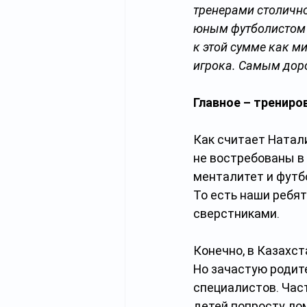
тренерами столичн
юным футболистом в
к этой сумме как м
игрока. Самым доро
Главное – трениро
Как считает Натали
не востребованы в 
менталитет и футб
То есть наши ребят
сверстниками.
Конечно, в Казахст
Но зачастую родит
специалистов. Час
детей попросту лом