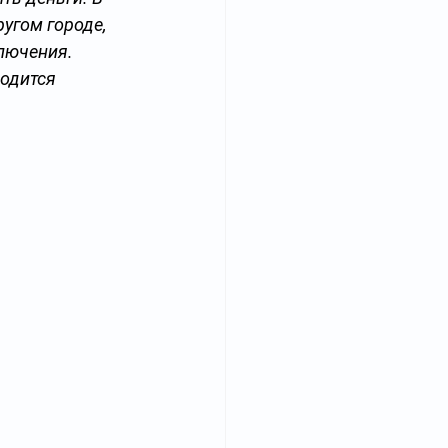
ругом городе, 
лючения. 
одится 