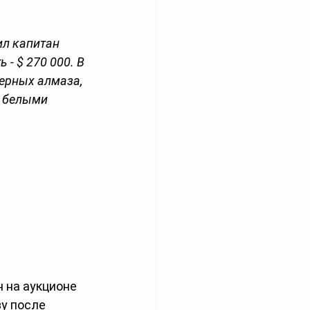
ил капитан 
 - $ 270 000. В 
ерных алмаза, 
 белыми 
 на аукционе 
у после 