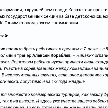
нформации, в крупнейшем городе Казахстана практи
ых государственных секций на базе детско-юношес
К. Одним словом, кругом – коммерция.
тей:
ии принято брать ребятишек в среднем с 7, реже – с 5 
ольный тренер 
Алексей Кораблев
. – 
Никаких ограни
вует. Родителям ребенка нужно принести лишь станд
а. Участие в соревнованиях между командами начина
т. В исключительных случаях, если юное дарование хо
огически, допустимо и на 1-2 года младше.
ятся множество коммерческих турниров, как между ф
 так и на выезде. И здесь уже участие вашего ребенк
ставляющей. То есть готовы вы ли мамы и папы плати