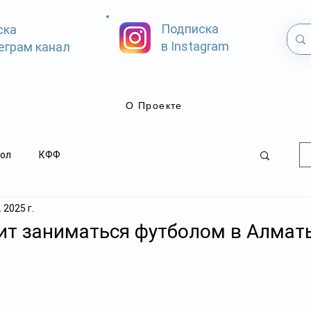
Подписка
ска
в Instagram
еграм канал
О Проекте
ол
КФФ
 2025 г.
ит заниматься футболом в Алмат