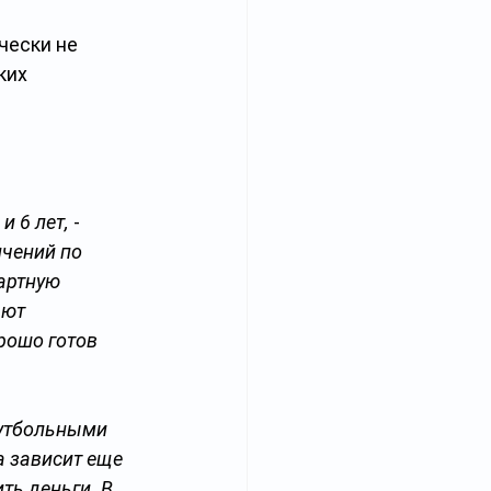
чески не 
ких 
и 6 лет,
 - 
чений по 
артную 
ют 
рошо готов 
утбольными 
а зависит еще 
ть деньги. В 