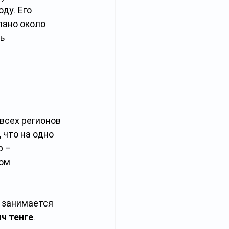
ду. Его 
лано около 
ь
всех регионов 
 что на одно 
 – 
ом 
 занимается 
ч тенге
.