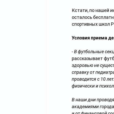
Кстати, по нашей и
осталось бесплатн
спортивных школ Р
Условия приема де
- В футбольные секц
рассказывает футб
здоровью не сущест
справку от педиатр
проводится с 10 ле
физически и психол
В наши дни провод
академиями города,
и от финансовой со