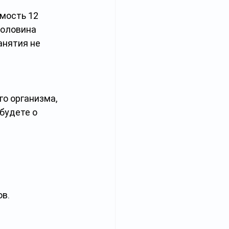
мость 12 
половина 
анятия не 
о организма, 
будете о 
ов.