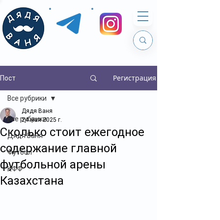
Регистрация
Пост
Все рубрики
Дядя Ваня
Все рубрики
24 мая 2025 г.
Сколько стоит ежегодное
Дядя Ваня
содержание главной
Футбол
футбольной арены
КФФ
Казахстана