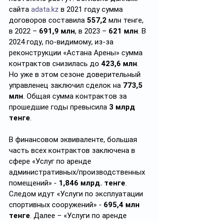
сайта 
adata.kz
 в 2021 году сумма 
договоров составила 
557,2
 млн тенге, 
в 2022 – 
691,9 млн
, в 2023 – 
621 млн
. В 
2024 году, по-видимому, из-за 
реконструкции «Астана Арены» сумма 
контрактов снизилась до 
423,6 млн
. 
Но уже в этом сезоне доверительный 
управленец заключил сделок на 
773,5 
млн
. Общая сумма контрактов за 
прошедшие годы превысила 
3 млрд 
тенге
.
В финансовом эквиваленте, большая 
часть всех контрактов заключена в 
сфере «Услуг по аренде 
административных/производственных 
помещений» - 
1,846 млрд. тенге
. 
Следом идут «Услуги по эксплуатации 
спортивных сооружений» - 
695,4 млн 
тенге
. Далее – «Услуги по аренде 