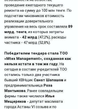
проведение ежегодного текущего 
ремонта на сумму до 100 млн тенге. По 
подсчетам чиновников
 с
тоимость 
реализации доверительного 
управления на весь срок составляла 
89 
млрд. тенге
, из которых затраты 
акимата - 
42 млрд 
(47,2%), расходы 
частника - 47 млрд (52,8%).
Победителем тендера стала ТОО 
«Mtex Management», созданная как 
нельзя кстати в том же году. 
На 
сегодня в составе учредителей ТОО 
остались только два участника: 
бывший КВНщик 
Санат Шапашов
 и 
предпринимательница 
Роза 
Мантыкова
. Ранее совладельцем 
фирмы также числился 
Илья 
Мещеряков
 - депутат маслихата 
города Астаны VI созыва и по 