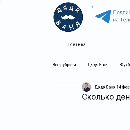
Подпи
на Тел
Главная
Все рубрики
Дядя Ваня
Футб
Дядя Ваня
14 февр
Сколько ден