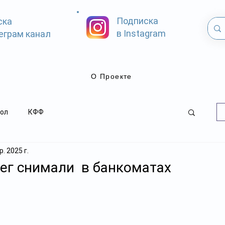
Подписка
ска
в Instagram
еграм канал
О Проекте
ол
КФФ
. 2025 г.
ег снимали в банкоматах