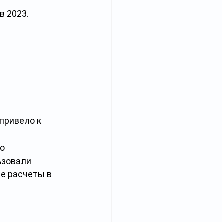
в 2023.
привело к 
о 
ьзовали 
е расчеты в 