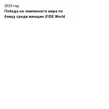
2025 год
Победа на чемпионате мира по 
блицу среди женщин (FIDE World 
Blitz)
Официальный денежный приз - 
$46 946
Премия от Казахстанской федерации 
шахмат - 
$55 000
Государственная выплата - 
$2 000
FIDE Women's Grand Swiss 
2025
 (третье место) - 
$25 000
Freestyle Chess Grand Slam Tour 
2025
 – 
$7 500
Итого
– 
$136 446
Премия от КФШ для тренера – 
$20 000
2026 год
Турнир претенденток ФИДЕ среди 
женщин
 (2 место) - 
$40 681
Norway Chess Women 2026
 (1 место) - 
$75 000