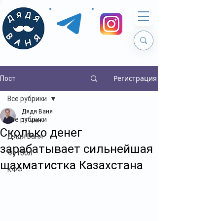
Регистрация
Пост
Все рубрики
Дядя Ваня
Все рубрики
11 июн.
Сколько денег
Дядя Ваня
зарабатывает сильнейшая
Футбол
шахматистка Казахстана
КФФ