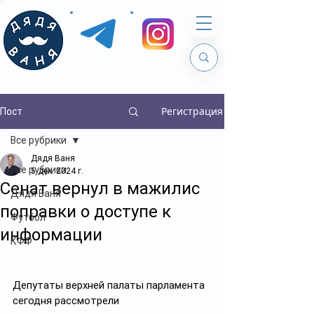
Регистрация
Пост
Все рубрики
Дядя Ваня
Все рубрики
5 дек. 2024 г.
Сенат вернул в мажилис
Дядя Ваня
поправки о доступе к
Футбол
информации
КФФ
Депутаты верхней палаты парламента 
сегодня рассмотрели 