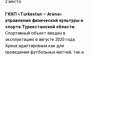
2 место
ГККП «Turkestan – Arena» 
управления физической культуры и 
спорта Туркестанской области.
Спортивный объект введен в 
эксплуатацию в августе 2020 года. 
Арена адаптирована как для 
проведения футбольных матчей, так и 
для соревнований по легкой атлетике.
По итогам прошлого года 
управляющая компания спортивного 
объекта заключила с ГУ «Управление 
физической культуры и спорта 
Туркестанской области» два договора 
на эксплуатацию на суммы 
531
млн
(
$1,1 млн
) и 
169 млн тенге ($353 
млн)
, соответственно.
1 место