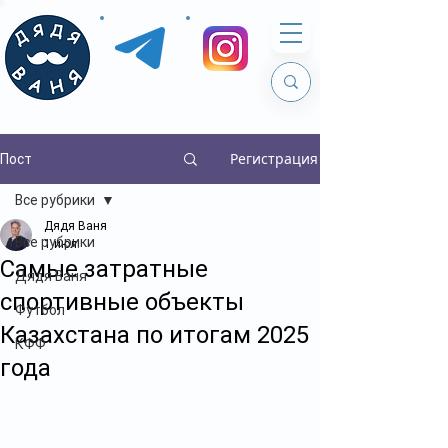
Регистрация
Пост
Все рубрики
Дядя Ваня
Все рубрики
1 июл.
Самые затратные
Дядя Ваня
спортивные объекты
Футбол
Казахстана по итогам 2025
КФФ
года