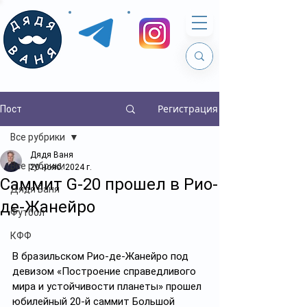
Регистрация
Пост
Все рубрики
Дядя Ваня
Все рубрики
20 нояб. 2024 г.
Саммит G-20 прошел в Рио-
Дядя Ваня
де-Жанейро
Футбол
КФФ
В бразильском Рио-де-Жанейро под 
девизом «Построение справедливого 
мира и устойчивости планеты» прошел 
юбилейный 20-й саммит Большой 