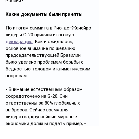
России?
Какие документы были приняты
По итогам саммита в Рио-де–Жанейро 
лидеры G-20 приняли итоговую 
декларацию
. Как и ожидалось, 
основное внимание по желанию 
председательствующей Бразилии 
было уделено проблемам борьбы с 
бедностью, голодом и климатическим 
вопросам.
- Внимание естественным образом 
сосредоточено на G-20. Они 
ответственны за 80% глобальных 
выбросов. Сейчас время для 
лидерства, крупнейшие мировые 
экономики должны подать пример, - 
пытался апеллировать Генеральный 
секретарь ООН 
Антониу Гутерриш
.