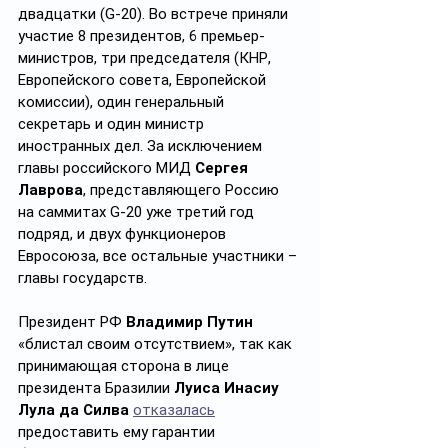
двадцатки (G-20). Во встрече приняли 
участие 8 президентов, 6 премьер-
министров, три председателя (КНР, 
Европейского совета, Европейской 
комиссии), один генеральный 
секретарь и один министр 
иностранных дел. За исключением 
главы российского МИД 
Сергея 
Лаврова
, представляющего Россию 
на саммитах G-20 уже третий год 
подряд, и двух функционеров 
Евросоюза, все остальные участники – 
главы государств.
Президент РФ 
Владимир Путин
«блистал своим отсутствием», так как 
принимающая сторона в лице 
президента Бразилии 
Луиса Инасиу 
Лула да Силва 
отказалась
предоставить ему гарантии 