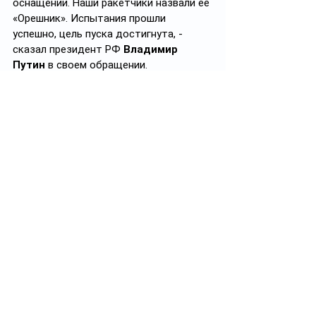
оснащении. Наши ракетчики назвали её 
«Орешник». Испытания прошли 
успешно, цель пуска достигнута, - 
сказал президент РФ 
Владимир 
Путин
 в своем обращении.
Он также заявил, что 
«спровоцированный Западом 
региональный конфликт на Украине 
приобрёл элементы глобального 
характера», и что Россия считает себя 
вправе применять оружие против 
военных объектов тех стран, которые 
применяют оружие против ее 
объектов.
#политика
#политикаКазахстана
#международноесотрудничество
#РоссияvsУкраина
Подписывайтесь на 