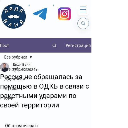
Регистрация
Пост
Все рубрики
Дядя Ваня
Все рубрики
28 нояб. 2024 г.
Россия не обращалась за
Дядя Ваня
помощью в ОДКБ в связи с
Футбол
ракетными ударами по
КФФ
своей территории
Об этом вчера в 