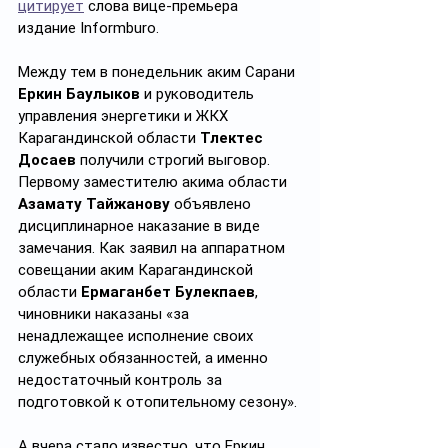
цитирует
 слова вице-премьера 
издание Informburo. 
Между тем в понедельник аким Сарани 
Еркин Баулыков
 и руководитель 
управления энергетики и ЖКХ 
Карагандинской области 
Тлектес 
Досаев
 получили строгий выговор. 
Первому заместителю акима области 
Азамату Тайжанову
 объявлено 
дисциплинарное наказание в виде 
замечания. Как заявил на аппаратном 
совещании аким Карагандинской 
области 
Ермаганбет Булекпаев
, 
чиновники наказаны «за 
ненадлежащее исполнение своих 
служебных обязанностей, а именно 
недостаточный контроль за 
подготовкой к отопительному сезону».
А вчера стало известно, что Еркин 