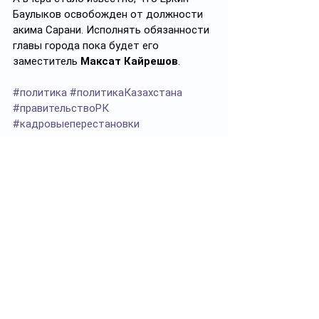
Баулыков освобожден от должности 
акима Сарани. Исполнять обязанности 
главы города пока будет его 
заместитель 
Максат Кайрешов
.
#политика
#политикаКазахстана
#правительствоРК
#кадровыеперестановки
Подписывайтесь на 
https://t.me/politprosvet_kz
Смотреть все
Похожие посты