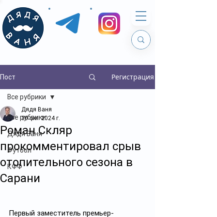
Регистрация
Пост
Все рубрики
Дядя Ваня
Все рубрики
30 окт. 2024 г.
Роман Скляр
Дядя Ваня
прокомментировал срыв
Футбол
отопительного сезона в
КФФ
Сарани
Первый заместитель премьер-