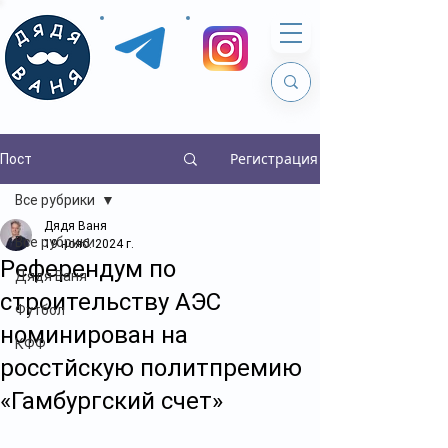
Регистрация
Пост
Все рубрики
Дядя Ваня
Все рубрики
19 нояб. 2024 г.
Референдум по
Дядя Ваня
строительству АЭС
Футбол
номинирован на
КФФ
росстйскую политпремию
«Гамбургский счет»