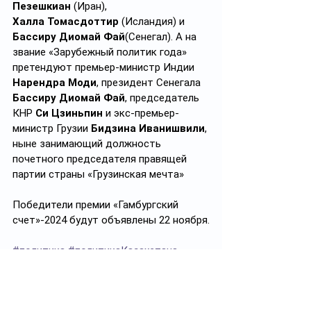
Пезешкиан
 (Иран), 
Халла
Томасдоттир
 (Исландия) и 
Бассиру Диомай Фай
(Сенегал). А на 
звание «Зарубежный политик года» 
претендуют премьер-министр Индии 
Нарендра
Моди
, президент Сенегала 
Бассиру Диомай Фай
, председатель 
КНР 
Си Цзиньпин
 и экс-премьер-
министр Грузии 
Бидзина Иванишвили
, 
ныне занимающий должность 
почетного председателя правящей 
партии страны «Грузинская мечта»
Победители премии «Гамбургский 
счет»-2024 будут объявлены 22 ноября.
#политика
#политикаКазахстана
#международноесотрудничество
#АЭС_Казахстан