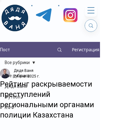
Регистрация
Пост
Все рубрики
Дядя Ваня
Все рубрики
24 янв. 2025 г.
Рейтинг раскрываемости
Дядя Ваня
преступлений
Футбол
региональными органами
КФФ
полиции Казахстана