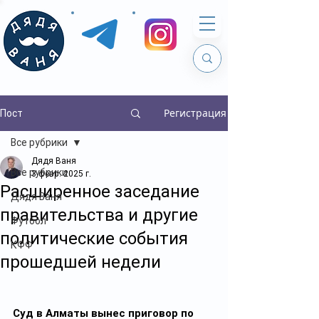
Регистрация
Пост
Все рубрики
Дядя Ваня
Все рубрики
3 февр. 2025 г.
Расширенное заседание
Дядя Ваня
правительства и другие
Футбол
политические события
КФФ
прошедшей недели
Суд в Алматы вынес приговор по 