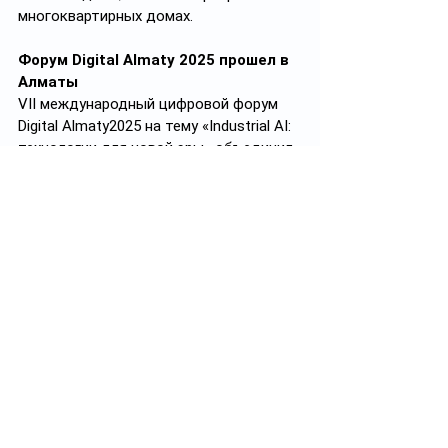
многоквартирных домах.
Форум Digital Almaty 2025 прошел в 
Алматы
VII международный цифровой форум 
Digital Almaty2025 на тему «Industrial AI: 
технологии для новой эры» объединил 
государственных деятелей стран 
ЕАЭС, ведущих экспертов и 
предпринимателей – всего более 40 
тыс. человек. Участники обсудили 
интеграцию искусственного 
интеллекта в различные сферы: 
промышленность, экономику, финансы, 
ESG, медицину, образование и 
кибербезопасность. В рамках форума 
прошла битва стартапов в области 
искусственного интеллекта Industry 4.0 
AI Battle, был презентован проект 
Международного центра 