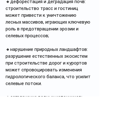
🔸дефорестация и деградация почв: 
строительство трасс и гостиниц 
может привести к уничтожению 
лесных массивов, играющих ключевую 
роль в предотвращении эрозии и 
селевых процессов;
🔸нарушение природных ландшафтов: 
разрушение естественных экосистем 
при строительстве дорог и курортов 
может спровоцировать изменения 
гидрологического баланса, что усилит 
селевые потоки.
🔸загрязнение водных источников: 
туристическая активность увеличит 
нагрузку на водные ресурсы, что 
приведет к загрязнению рек и 
родников;
🔸рост бытовых отходов: интенсивное 