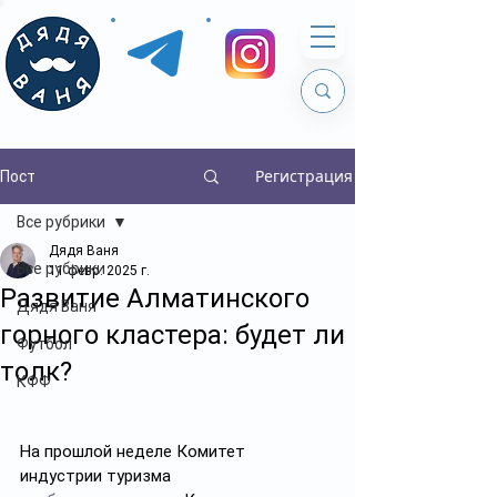
Регистрация
Пост
Все рубрики
Дядя Ваня
Все рубрики
11 февр. 2025 г.
Развитие Алматинского
Дядя Ваня
горного кластера: будет ли
Футбол
толк?
КФФ
На прошлой неделе Комитет 
индустрии туризма 