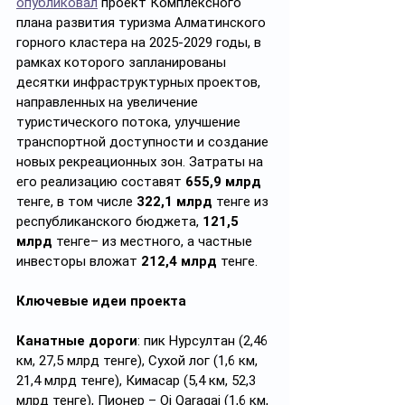
опубликовал
 проект Комплексного 
плана развития туризма Алматинского 
горного кластера на 2025-2029 годы, в 
рамках которого запланированы 
десятки инфраструктурных проектов, 
направленных на увеличение 
туристического потока, улучшение 
транспортной доступности и создание 
новых рекреационных зон. Затраты на 
его реализацию составят 
655,9 млрд 
тенге, в том числе 
322,1 млрд
 тенге из 
республиканского бюджета, 
121,5 
млрд 
тенге– из местного, а частные 
инвесторы вложат 
212,4 млрд 
тенге.
Ключевые идеи проекта
Канатные дороги
: пик Нурсултан (2,46 
км, 27,5 млрд тенге), Сухой лог (1,6 км,
21,4 млрд тенге), Кимасар (5,4 км, 52,3 
млрд тенге), Пионер – Oi Qaragai (1,6 км, 