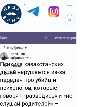
Регистрация
Пост
Все рубрики
Дядя Ваня
Все рубрики
20 февр. 2025 г.
Психика казахстанских
Дядя Ваня
детей нарушается из-за
Футбол
передач про убийц и
КФФ
психологов, которые
говорят «разведись» и «не
слушай родителей» –