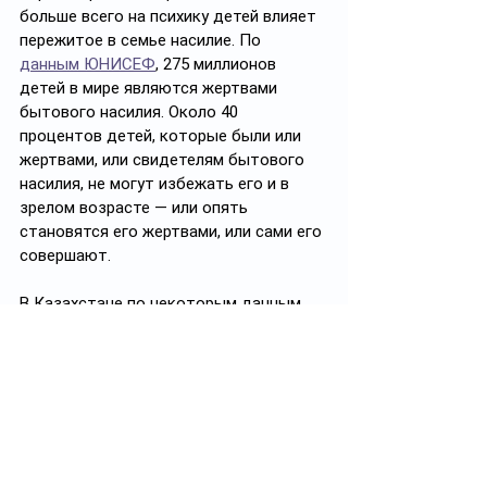
больше всего на психику детей влияет 
пережитое в семье насилие. По 
данным ЮНИСЕФ
, 275 миллионов 
детей в мире являются жертвами 
бытового насилия. Около 40 
процентов детей, которые были или 
жертвами, или свидетелям бытового 
насилия, не могут избежать его и в 
зрелом возрасте — или опять 
становятся его жертвами, или сами его 
совершают. 
В Казахстане по некоторым данным 
каждый шестой ребенок 
является 
свидетелем насилия
. А последствия 
этого, 
отмечают специалисты
, могут 
иметь как краткосрочные, так и 
долгосрочные последствия. Ребёнок 
может испытывать постоянный страх, 
тревогу и чувство вины. Он может 