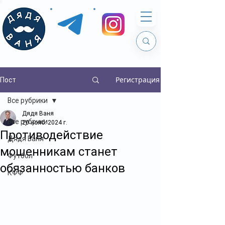
Регистрация
Пост
Все рубрики
Дядя Ваня
Все рубрики
20 нояб. 2024 г.
Противодействие
Дядя Ваня
мошенникам станет
Футбол
обязанностью банков
КФФ