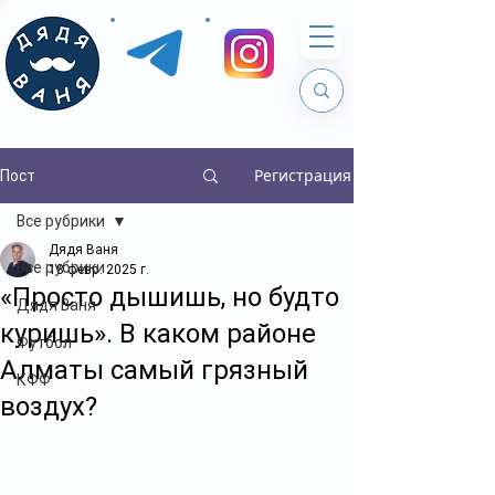
Регистрация
Пост
Все рубрики
Дядя Ваня
Все рубрики
18 февр. 2025 г.
«Просто дышишь, но будто
Дядя Ваня
куришь». В каком районе
Футбол
Алматы самый грязный
КФФ
воздух?