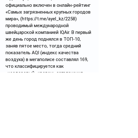
официально включен в онлайн-рейтинг 
«Самых загрязненных крупных городов 
мира», (https://t.me/ayel_kz/2258) 
проводимый международной 
швейцарской компанией IQAir. В первый 
же день город поднялся в ТОП-10, 
заняв пятое место, тогда средний 
показатель AQI (индекс качества 
воздуха) в мегаполисе составлял 169, 
что классифицируется как 
«нездоровый» уровень загрязнения.
Читайте по теме: 
В Великобритании власти спустя 11 
лет признали вину в смерти ребенка из-
за загрязненного воздуха
; 
Почти 2000 детей умирают каждый 
день от загрязнения воздуха
. 